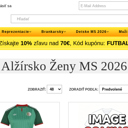
lásiť sa
Reprezentacie
Brankarsky
Detske MS 2026
Muži
Získajte
10%
zľavu nad
70€
, Kód kupónu:
FUTBA
Alžírsko Ženy MS 2026
ZOBRAZIŤ:
ZORADIŤ PODĽA: