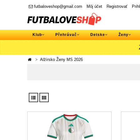
futbaloveshop@gmail.com
Môj účet
Registrovať
Prih
Klub
Přehrávač
Detske
Ženy
Alžírsko Ženy MS 2026