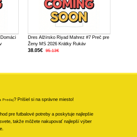
7 Domáci
Dres Alžírsko Riyad Mahrez #7 Preč pre
v
Ženy MS 2026 Krátky Rukáv
38.05€
95.13€
? Prišiel si na správne miesto!
a Predaj
od pre futbalové potreby a poskytuje najlepšie
svete, takže môžete nakupovať najlepší výber
e.