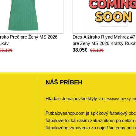
írsko Preč pre Ženy MS 2026
Dres Alžírsko Riyad Mahrez #
ukáv
pre Ženy MS 2026 Krátky Ruká
38.05€
95.13€
95.13€
NÁŠ PRÍBEH
Hľadali ste najnovšie štýly v
Futbalove Dresy N
Futbaloveshop.com je špičkový futbalový obch
futbalové tričká našim zákazníkom po celom 
futbalového vybavenia za najnižšie ceny onlin