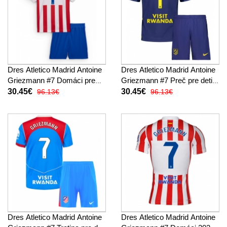
Dres Atletico Madrid Antoine
Dres Atletico Madrid Antoine
Griezmann #7 Domáci pre
Griezmann #7 Preč pre deti
deti 2025-26 Krátky Rukáv (+
2025-26 Krátky Rukáv (+
30.45€
30.45€
96.13€
96.13€
trenírky)
trenírky)
Dres Atletico Madrid Antoine
Dres Atletico Madrid Antoine