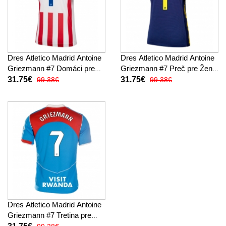
Dres Atletico Madrid Antoine
Dres Atletico Madrid Antoine
Griezmann #7 Domáci pre
Griezmann #7 Preč pre Ženy
Ženy 2025-26 Krátky Rukáv
2025-26 Krátky Rukáv
31.75€
31.75€
99.38€
99.38€
Dres Atletico Madrid Antoine
Griezmann #7 Tretina pre
Ženy 2025-26 Krátky Rukáv