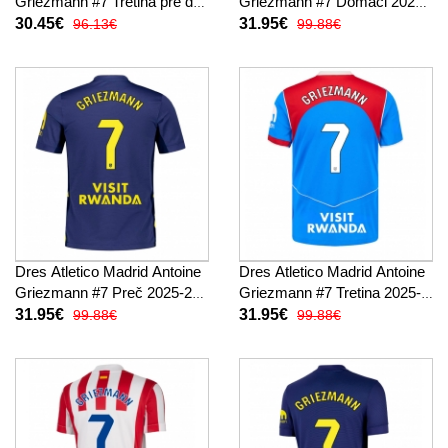
Griezmann #7 Tretina pre deti
Griezmann #7 Domáci 2025-
2025-26 Krátky Rukáv (+
26 Krátky Rukáv
30.45€
31.95€
96.13€
99.88€
trenírky)
Dres Atletico Madrid Antoine
Dres Atletico Madrid Antoine
Griezmann #7 Preč 2025-26
Griezmann #7 Tretina 2025-
Krátky Rukáv
26 Krátky Rukáv
31.95€
31.95€
99.88€
99.88€