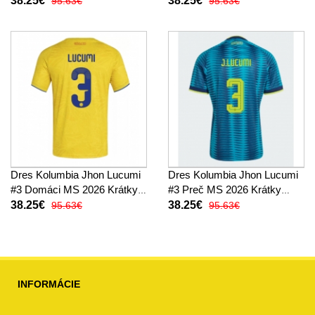
38.25€
38.25€
95.63€
95.63€
Dres Kolumbia Jhon Lucumi
Dres Kolumbia Jhon Lucumi
#3 Domáci MS 2026 Krátky
#3 Preč MS 2026 Krátky
Rukáv
Rukáv
38.25€
38.25€
95.63€
95.63€
INFORMÁCIE