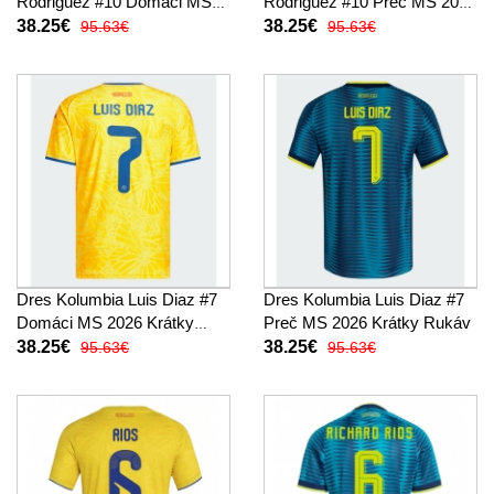
Rodriguez #10 Domáci MS
Rodriguez #10 Preč MS 2026
2026 Krátky Rukáv
Krátky Rukáv
38.25€
38.25€
95.63€
95.63€
Dres Kolumbia Luis Diaz #7
Dres Kolumbia Luis Diaz #7
Domáci MS 2026 Krátky
Preč MS 2026 Krátky Rukáv
Rukáv
38.25€
38.25€
95.63€
95.63€