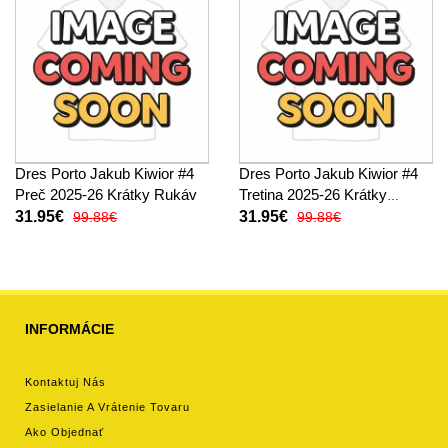
Dres Porto Jakub Kiwior #4
Dres Porto Jakub Kiwior #4
Preč 2025-26 Krátky Rukáv
Tretina 2025-26 Krátky
Rukáv
31.95€
31.95€
99.88€
99.88€
INFORMÁCIE
Kontaktuj Nás
Zasielanie A Vrátenie Tovaru
Ako Objednať