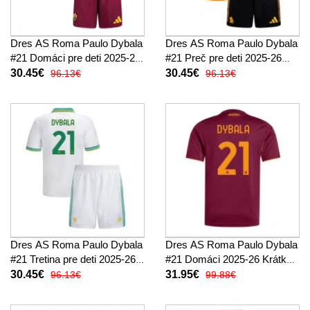
Dres AS Roma Paulo Dybala
Dres AS Roma Paulo Dybala
#21 Domáci pre deti 2025-26
#21 Preč pre deti 2025-26
Krátky Rukáv (+ trenírky)
Krátky Rukáv (+ trenírky)
30.45€
30.45€
96.13€
96.13€
Dres AS Roma Paulo Dybala
Dres AS Roma Paulo Dybala
#21 Tretina pre deti 2025-26
#21 Domáci 2025-26 Krátky
Krátky Rukáv (+ trenírky)
Rukáv
30.45€
31.95€
96.13€
99.88€