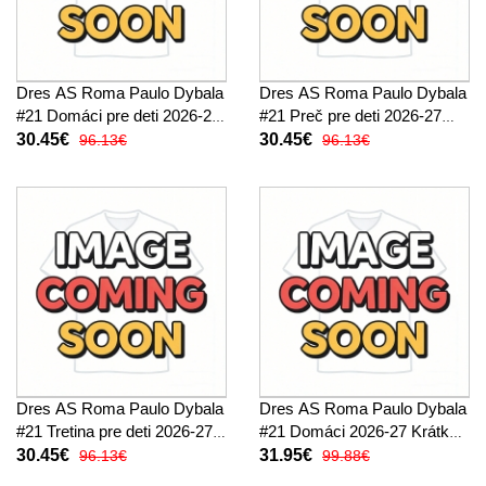
Dres AS Roma Paulo Dybala
Dres AS Roma Paulo Dybala
#21 Domáci pre deti 2026-27
#21 Preč pre deti 2026-27
Krátky Rukáv (+ trenírky)
Krátky Rukáv (+ trenírky)
30.45€
30.45€
96.13€
96.13€
Dres AS Roma Paulo Dybala
Dres AS Roma Paulo Dybala
#21 Tretina pre deti 2026-27
#21 Domáci 2026-27 Krátky
Krátky Rukáv (+ trenírky)
Rukáv
30.45€
31.95€
96.13€
99.88€