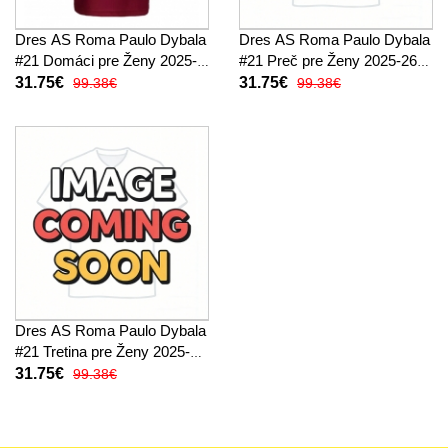
Dres AS Roma Paulo Dybala
Dres AS Roma Paulo Dybala
#21 Domáci pre Ženy 2025-
#21 Preč pre Ženy 2025-26
26 Krátky Rukáv
Krátky Rukáv
31.75€
31.75€
99.38€
99.38€
Dres AS Roma Paulo Dybala
#21 Tretina pre Ženy 2025-26
Krátky Rukáv
31.75€
99.38€