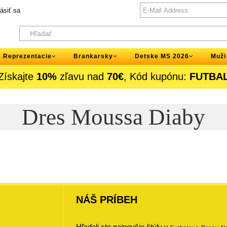
lásiť sa
Reprezentacie
Brankarsky
Detske MS 2026
Muži
Získajte
10%
zľavu nad
70€
, Kód kupónu:
FUTBA
Dres Moussa Diaby
NÁŠ PRÍBEH
Hľadali ste najnovšie štýly v