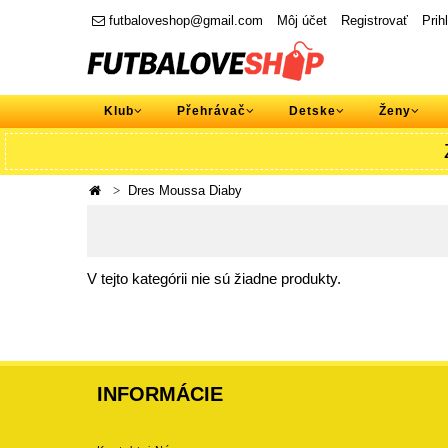
futbaloveshop@gmail.com
Môj účet
Registrovať
Prih
Klub
Přehrávač
Detske
Ženy
Dres Moussa Diaby
V tejto kategórii nie sú žiadne produkty.
INFORMÁCIE