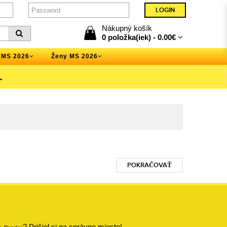
Nákupný košík
0 položka(iek) -
0.00€
 MS 2026
Ženy MS 2026
L
POKRAČOVAŤ
? Prišiel si na správne miesto!