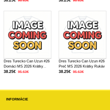
38.25€
38.25€
95.63€
95.63€
Dres Turecko Can Uzun #26
Dres Turecko Can Uzun #26
Domáci MS 2026 Krátky
Preč MS 2026 Krátky Rukáv
Rukáv
38.25€
38.25€
95.63€
95.63€
INFORMÁCIE