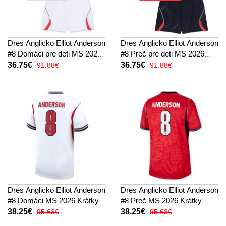
Dres Anglicko Elliot Anderson
Dres Anglicko Elliot Anderson
#8 Domáci pre deti MS 2026
#8 Preč pre deti MS 2026
Krátky Rukáv (+ trenírky)
Krátky Rukáv (+ trenírky)
36.75€
36.75€
91.88€
91.88€
Dres Anglicko Elliot Anderson
Dres Anglicko Elliot Anderson
#8 Domáci MS 2026 Krátky
#8 Preč MS 2026 Krátky
Rukáv
Rukáv
38.25€
38.25€
95.63€
95.63€