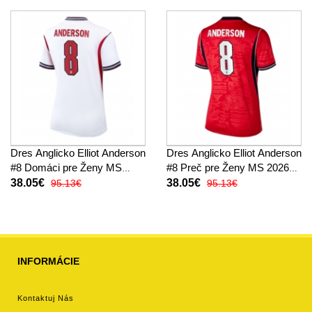
Dres Anglicko Elliot Anderson
Dres Anglicko Elliot Anderson
#8 Domáci pre Ženy MS
#8 Preč pre Ženy MS 2026
2026 Krátky Rukáv
Krátky Rukáv
38.05€
38.05€
95.13€
95.13€
INFORMÁCIE
Kontaktuj Nás