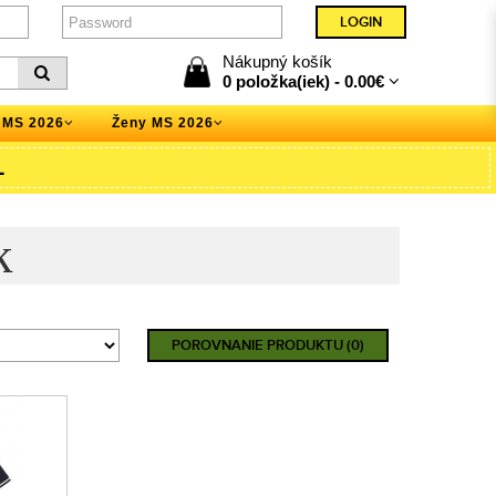
Nákupný košík
0 položka(iek) -
0.00€
 MS 2026
Ženy MS 2026
L
k
POROVNANIE PRODUKTU (0)