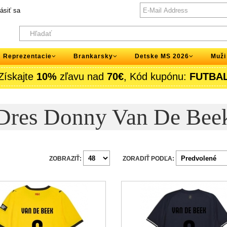
lásiť sa
Reprezentacie
Brankarsky
Detske MS 2026
Muži
Získajte
10%
zľavu nad
70€
, Kód kupónu:
FUTBA
Dres Donny Van De Bee
ZOBRAZIŤ:
ZORADIŤ PODĽA: