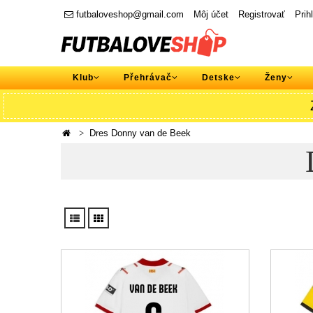
futbaloveshop@gmail.com
Môj účet
Registrovať
Prih
Klub
Přehrávač
Detske
Ženy
Dres Donny van de Beek