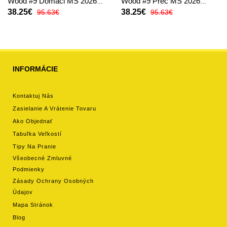
Wood #9 Domáci MS 2026
Wood #9 Preč MS 2026
Krátky Rukáv
Krátky Rukáv
38.25€
38.25€
95.63€
95.63€
INFORMÁCIE
Kontaktuj Nás
Zasielanie A Vrátenie Tovaru
Ako Objednať
Tabuľka Veľkostí
Tipy Na Pranie
Všeobecné Zmluvné
Podmienky
Zásady Ochrany Osobných
Údajov
Mapa Stránok
Blog