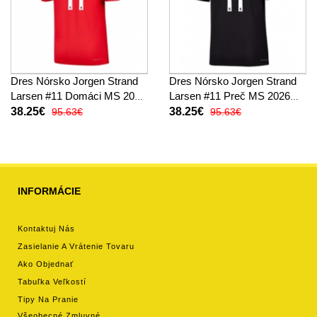
Dres Nórsko Jorgen Strand
Dres Nórsko Jorgen Strand
Larsen #11 Domáci MS 2026
Larsen #11 Preč MS 2026
Krátky Rukáv
Krátky Rukáv
38.25€
38.25€
95.63€
95.63€
INFORMÁCIE
Kontaktuj Nás
Zasielanie A Vrátenie Tovaru
Ako Objednať
Tabuľka Veľkostí
Tipy Na Pranie
Všeobecné Zmluvné