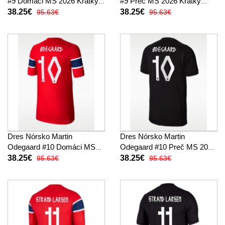
#9 Domáci MS 2026 Krátky
#9 Preč MS 2026 Krátky
Rukáv
Rukáv
38.25€
38.25€
95.63€
95.63€
Dres Nórsko Martin
Dres Nórsko Martin
Odegaard #10 Domáci MS
Odegaard #10 Preč MS 2026
2026 Krátky Rukáv
Krátky Rukáv
38.25€
38.25€
95.63€
95.63€