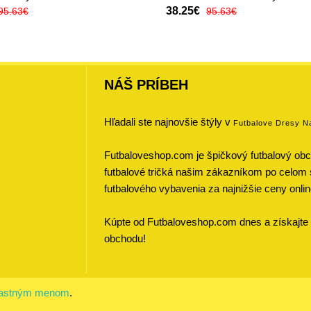
38.25€
95.63€
95.63€
NÁŠ PRÍBEH
Hľadali ste najnovšie štýly v
Futbalove Dresy N
Futbaloveshop.com je špičkový futbalový obch
futbalové tričká našim zákazníkom po celom 
futbalového vybavenia za najnižšie ceny onlin
Kúpte od Futbaloveshop.com dnes a získajte 
obchodu!
vlastným menom
.