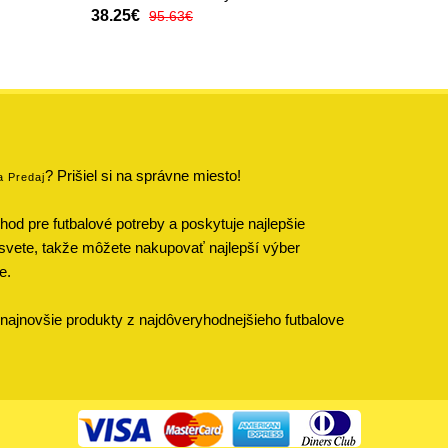
38.25€
95.63€
? Prišiel si na správne miesto!
a Predaj
od pre futbalové potreby a poskytuje najlepšie
svete, takže môžete nakupovať najlepší výber
e.
najnovšie produkty z najdôveryhodnejšieho futbalove