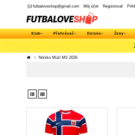
futbaloveshop@gmail.com
Môj účet
Registrovať
Prih
Klub
Přehrávač
Detske
Ženy
Nórsko Muži MS 2026