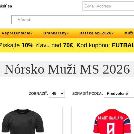
lásiť sa
Reprezentacie
Brankarsky
Detske MS 2026
Muži
Získajte
10%
zľavu nad
70€
, Kód kupónu:
FUTBA
Nórsko Muži MS 2026
ZOBRAZIŤ:
ZORADIŤ PODĽA: