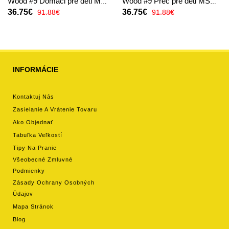
Wood #9 Domáci pre deti MS
Wood #9 Preč pre deti MS
2026 Krátky Rukáv (+
2026 Krátky Rukáv (+
36.75€
36.75€
91.88€
91.88€
trenírky)
trenírky)
INFORMÁCIE
Kontaktuj Nás
Zasielanie A Vrátenie Tovaru
Ako Objednať
Tabuľka Veľkostí
Tipy Na Pranie
Všeobecné Zmluvné
Podmienky
Zásady Ochrany Osobných
Údajov
Mapa Stránok
Blog