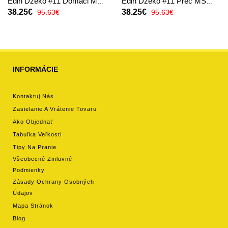
Edin Dzeko #11 Domáci MS
Edin Dzeko #11 Preč MS
2026 Krátky Rukáv
2026 Krátky Rukáv
38.25€
38.25€
95.63€
95.63€
INFORMÁCIE
Kontaktuj Nás
Zasielanie A Vrátenie Tovaru
Ako Objednať
Tabuľka Veľkostí
Tipy Na Pranie
Všeobecné Zmluvné
Podmienky
Zásady Ochrany Osobných
Údajov
Mapa Stránok
Blog