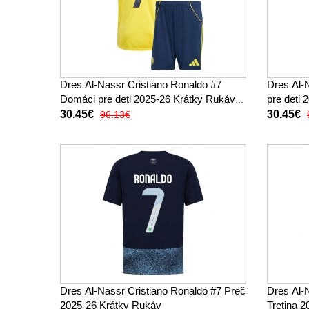
Dres Al-Nassr Cristiano Ronaldo #7
Dres Al-
Domáci pre deti 2025-26 Krátky Rukáv
pre deti
(+ trenírky)
trenírky)
30.45€
30.45€
96.13€
Dres Al-Nassr Cristiano Ronaldo #7 Preč
Dres Al-
2025-26 Krátky Rukáv
Tretina 