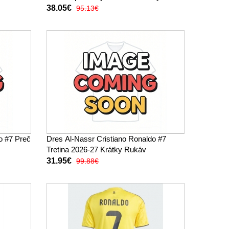
38.05€
95.13€
o #7 Preč
Dres Al-Nassr Cristiano Ronaldo #7
Tretina 2026-27 Krátky Rukáv
31.95€
99.88€