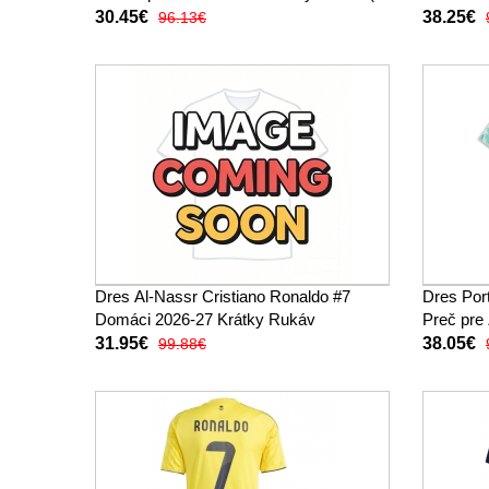
trenírky)
30.45€
38.25€
96.13€
Dres Al-Nassr Cristiano Ronaldo #7
Dres Por
Domáci 2026-27 Krátky Rukáv
Preč pre
31.95€
38.05€
99.88€