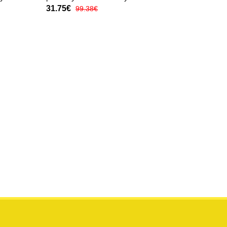
31.75€
99.38€