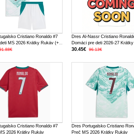
tugalsko Cristiano Ronaldo #7
Dres Al-Nassr Cristiano Ronald
 deti MS 2026 Krátky Rukáv (+
Domáci pre deti 2026-27 Krátk
(+ trenírky)
30.45€
91.88€
96.13€
tugalsko Cristiano Ronaldo #7
Dres Portugalsko Cristiano Ron
MS 2026 Krátky Rukáv
Preč MS 2026 Krátky Rukáv