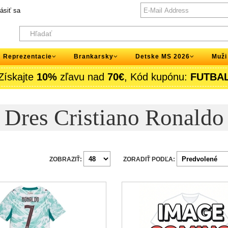
lásiť sa
Reprezentacie
Brankarsky
Detske MS 2026
Muži
Získajte
10%
zľavu nad
70€
, Kód kupónu:
FUTBA
Dres Cristiano Ronaldo
ZOBRAZIŤ:
ZORADIŤ PODĽA: