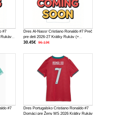
o #7
Dres Al-Nassr Cristiano Ronaldo #7 Preč
y Rukáv
pre deti 2026-27 Krátky Rukáv (+
trenírky)
30.45€
96.13€
aldo #7
Dres Portugalsko Cristiano Ronaldo #7
Domáci pre Ženy MS 2026 Krátky Rukáv