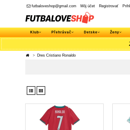
futbaloveshop@gmail.com
Môj účet
Registrovať
Prih
Klub
Přehrávač
Detske
Ženy
Dres Cristiano Ronaldo