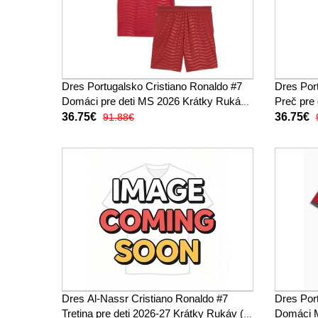
Dres Portugalsko Cristiano Ronaldo #7
Dres Por
Domáci pre deti MS 2026 Krátky Rukáv
Preč pre
(+ trenírky)
trenírky)
36.75€
36.75€
91.88€
Dres Al-Nassr Cristiano Ronaldo #7
Dres Por
Tretina pre deti 2026-27 Krátky Rukáv (+
Domáci 