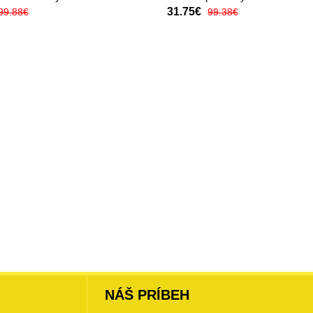
31.75€
99.88€
99.38€
NÁŠ PRÍBEH