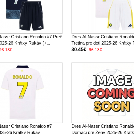
Nassr Cristiano Ronaldo #7 Preč
Dres Al-Nassr Cristiano Ronald
 2025-26 Krátky Rukáv (+
Tretina pre deti 2025-26 Krátky
trenírky)
30.45€
96.13€
96.13€
Nassr Cristiano Ronaldo #7
Dres Al-Nassr Cristiano Ronald
2025-26 Krátky Rukáv
Domáci pre Ženy 2025-26 Krát