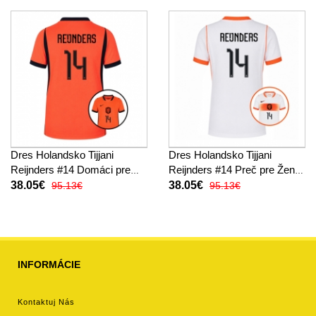
Dres Holandsko Tijjani
Dres Holandsko Tijjani
Reijnders #14 Domáci pre
Reijnders #14 Preč pre Ženy
Ženy MS 2026 Krátky Rukáv
MS 2026 Krátky Rukáv
38.05€
38.05€
95.13€
95.13€
INFORMÁCIE
Kontaktuj Nás