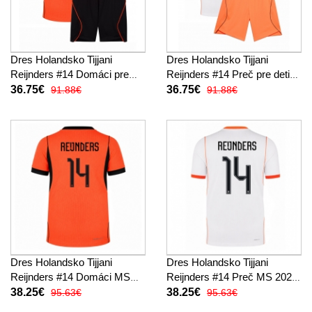
Dres Holandsko Tijjani
Dres Holandsko Tijjani
Reijnders #14 Domáci pre
Reijnders #14 Preč pre deti
deti MS 2026 Krátky Rukáv
MS 2026 Krátky Rukáv (+
36.75€
36.75€
91.88€
91.88€
(+ trenírky)
trenírky)
Dres Holandsko Tijjani
Dres Holandsko Tijjani
Reijnders #14 Domáci MS
Reijnders #14 Preč MS 2026
2026 Krátky Rukáv
Krátky Rukáv
38.25€
38.25€
95.63€
95.63€