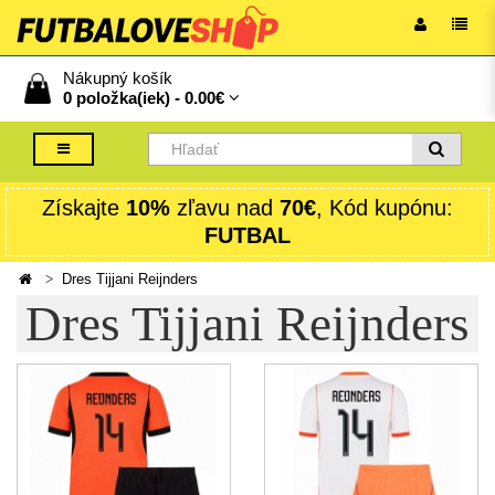
Nákupný košík
0 položka(iek) -
0.00€
Získajte
10%
zľavu nad
70€
, Kód kupónu:
FUTBAL
Dres Tijjani Reijnders
Dres Tijjani Reijnders