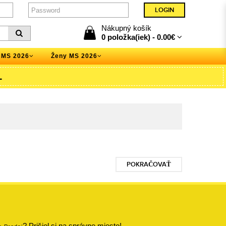
Nákupný košík
0 položka(iek) -
0.00€
 MS 2026
Ženy MS 2026
L
POKRAČOVAŤ
? Prišiel si na správne miesto!