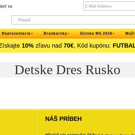
lásiť sa
Reprezentacie
Brankarsky
Detske MS 2026
Muži
Získajte
10%
zľavu nad
70€
, Kód kupónu:
FUTBA
Detske Dres Rusko
NÁŠ PRÍBEH
Hľadali ste najnovšie štýly v