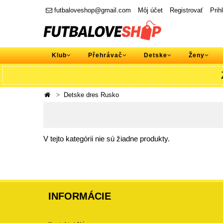
futbaloveshop@gmail.com
Môj účet
Registrovať
Prih
Klub
Přehrávač
Detske
Ženy
Detske dres Rusko
V tejto kategórii nie sú žiadne produkty.
INFORMÁCIE