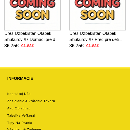
Dres Uzbekistan Otabek
Dres Uzbekistan Otabek
Shukurov #7 Domáci pre deti
Shukurov #7 Preč pre deti
MS 2026 Krátky Rukáv (+
MS 2026 Krátky Rukáv (+
36.75€
36.75€
91.88€
91.88€
trenírky)
trenírky)
INFORMÁCIE
Kontaktuj Nás
Zasielanie A Vrátenie Tovaru
Ako Objednať
Tabuľka Veľkostí
Tipy Na Pranie
Všeobecné Zmluvné