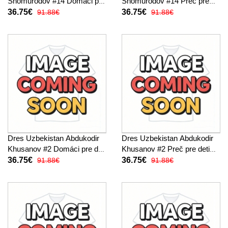
Shomurodov #14 Domáci pre
Shomurodov #14 Preč pre
deti MS 2026 Krátky Rukáv
deti MS 2026 Krátky Rukáv
36.75€
36.75€
91.88€
91.88€
(+ trenírky)
(+ trenírky)
Dres Uzbekistan Abdukodir
Dres Uzbekistan Abdukodir
Khusanov #2 Domáci pre deti
Khusanov #2 Preč pre deti
MS 2026 Krátky Rukáv (+
MS 2026 Krátky Rukáv (+
36.75€
36.75€
91.88€
91.88€
trenírky)
trenírky)