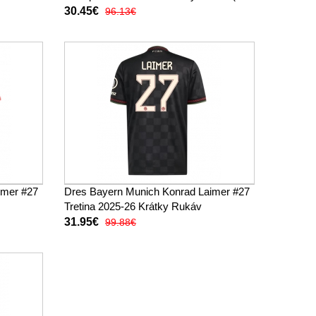
trenírky)
30.45€
96.13€
imer #27
Dres Bayern Munich Konrad Laimer #27
Tretina 2025-26 Krátky Rukáv
31.95€
99.88€