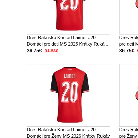
Dres Rakúsko Konrad Laimer #20
Dres Rak
Domáci pre deti MS 2026 Krátky Rukáv
pre deti
(+ trenírky)
trenírky)
36.75€
36.75€
91.88€
Dres Rakúsko Konrad Laimer #20
Dres Rak
Domáci pre Ženy MS 2026 Krátky Rukáv
pre Ženy