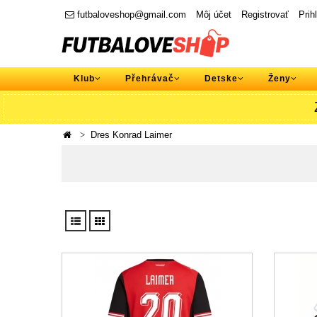
futbaloveshop@gmail.com
Môj účet
Registrovať
Prih
Klub
Přehrávač
Detske
Ženy
Dres Konrad Laimer