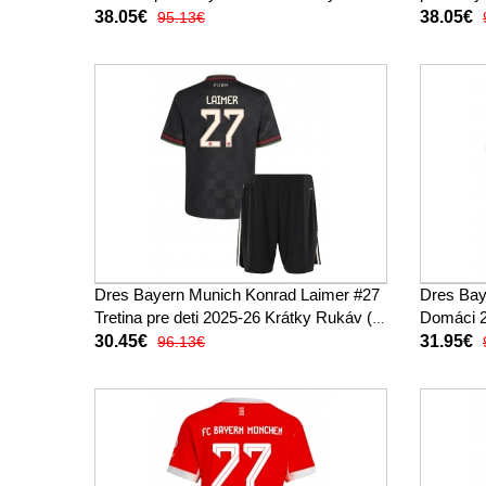
38.05€
38.05€
95.13€
Dres Bayern Munich Konrad Laimer #27
Dres Bay
Tretina pre deti 2025-26 Krátky Rukáv (+
Domáci 2
trenírky)
30.45€
31.95€
96.13€