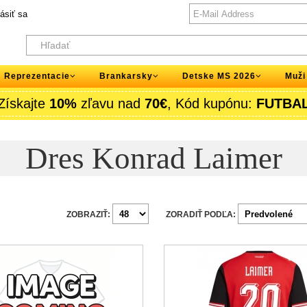
lásiť sa
Reprezentacie
Brankarsky
Detske MS 2026
Muži
Získajte
10%
zľavu nad
70€
, Kód kupónu:
FUTBA
Dres Konrad Laimer
ZOBRAZIŤ:
ZORADIŤ PODĽA: