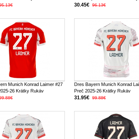
(+ trenírky)
30.45€
95.13€
96.13€
ern Munich Konrad Laimer #27
Dres Bayern Munich Konrad La
025-26 Krátky Rukáv
Preč 2025-26 Krátky Rukáv
31.95€
99.88€
99.88€