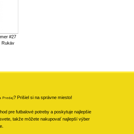
imer #27
y Rukáv
? Prišiel si na správne miesto!
a Predaj
od pre futbalové potreby a poskytuje najlepšie
svete, takže môžete nakupovať najlepší výber
e.