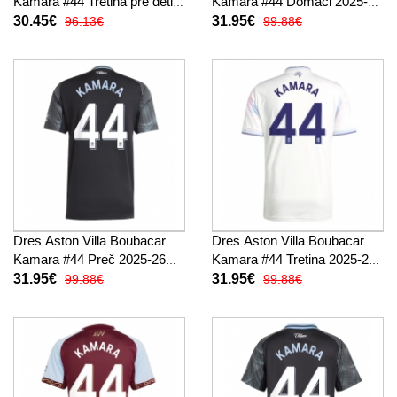
Kamara #44 Tretina pre deti
Kamara #44 Domáci 2025-26
2025-26 Krátky Rukáv (+
Krátky Rukáv
30.45€
31.95€
96.13€
99.88€
trenírky)
Dres Aston Villa Boubacar
Dres Aston Villa Boubacar
Kamara #44 Preč 2025-26
Kamara #44 Tretina 2025-26
Krátky Rukáv
Krátky Rukáv
31.95€
31.95€
99.88€
99.88€