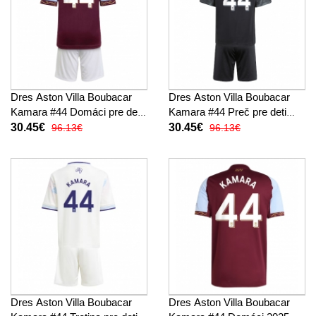
Dres Aston Villa Boubacar
Dres Aston Villa Boubacar
Kamara #44 Domáci pre deti
Kamara #44 Preč pre deti
2025-26 Krátky Rukáv (+
2025-26 Krátky Rukáv (+
30.45€
30.45€
96.13€
96.13€
trenírky)
trenírky)
Dres Aston Villa Boubacar
Dres Aston Villa Boubacar