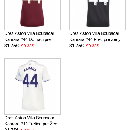
Dres Aston Villa Boubacar
Dres Aston Villa Boubacar
Kamara #44 Domáci pre
Kamara #44 Preč pre Ženy
Ženy 2025-26 Krátky Rukáv
2025-26 Krátky Rukáv
31.75€
31.75€
99.38€
99.38€
Dres Aston Villa Boubacar
Kamara #44 Tretina pre Ženy
2025-26 Krátky Rukáv