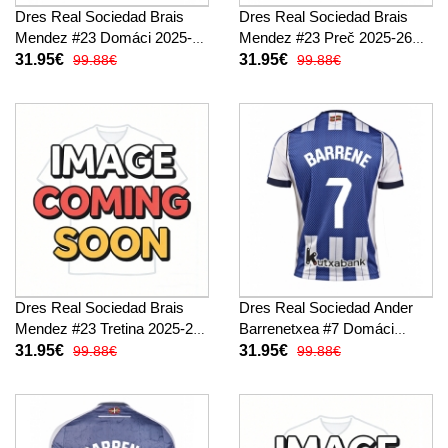
Dres Real Sociedad Brais
Dres Real Sociedad Brais
Mendez #23 Domáci 2025-26
Mendez #23 Preč 2025-26
Krátky Rukáv
Krátky Rukáv
31.95€
31.95€
99.88€
99.88€
Dres Real Sociedad Brais
Dres Real Sociedad Ander
Mendez #23 Tretina 2025-26
Barrenetxea #7 Domáci
Krátky Rukáv
2025-26 Krátky Rukáv
31.95€
31.95€
99.88€
99.88€