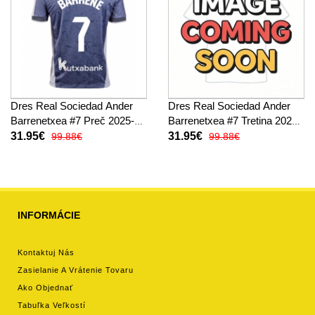
Dres Real Sociedad Ander
Dres Real Sociedad Ander
Barrenetxea #7 Preč 2025-26
Barrenetxea #7 Tretina 2025-
Krátky Rukáv
26 Krátky Rukáv
31.95€
31.95€
99.88€
99.88€
INFORMÁCIE
Kontaktuj Nás
Zasielanie A Vrátenie Tovaru
Ako Objednať
Tabuľka Veľkostí