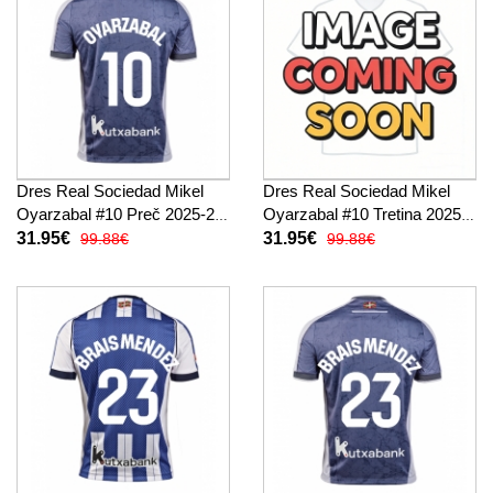
Dres Real Sociedad Mikel
Dres Real Sociedad Mikel
Oyarzabal #10 Preč 2025-26
Oyarzabal #10 Tretina 2025-
Krátky Rukáv
26 Krátky Rukáv
31.95€
31.95€
99.88€
99.88€