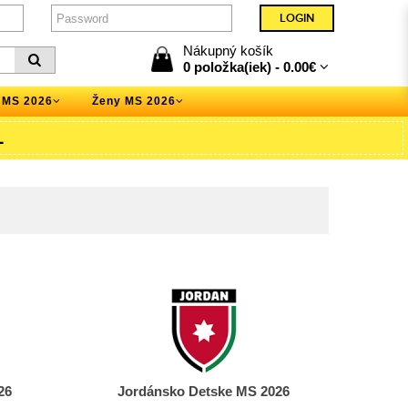
Nákupný košík
0 položka(iek) -
0.00€
 MS 2026
Ženy MS 2026
L
26
Jordánsko Detske MS 2026