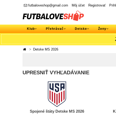
futbaloveshop@gmail.com
Môj účet
Registrovať
Prih
Klub
Přehrávač
Detske
Ženy
Detske MS 2026
UPRESNIŤ VYHĽADÁVANIE
Spojené štáty Detske MS 2026
K