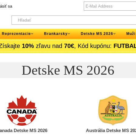
lásiť sa
Reprezentacie
Brankarsky
Detske MS 2026
Muži
Získajte
10%
zľavu nad
70€
, Kód kupónu:
FUTBA
Detske MS 2026
anada Detske MS 2026
Austrália Detske MS 20