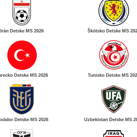
Irán Detske MS 2026
Škótsko Detske MS 20
urecko Detske MS 2026
Tunisko Detske MS 20
kvádor Detske MS 2026
Uzbekistan Detske MS 2