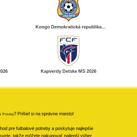
Kongo Demokratická republika
Detske MS 2026
2026
Kapverdy Detske MS 2026
? Prišiel si na správne miesto!
a Predaj
od pre futbalové potreby a poskytuje najlepšie
svete, takže môžete nakupovať najlepší výber