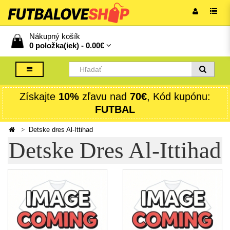
Nákupný košík
0 položka(iek) -
0.00€
Získajte
10%
zľavu nad
70€
, Kód kupónu:
FUTBAL
Detske dres Al-Ittihad
Detske Dres Al-Ittihad