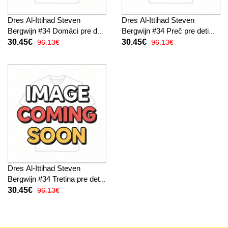
Dres Al-Ittihad Steven
Dres Al-Ittihad Steven
Bergwijn #34 Domáci pre deti
Bergwijn #34 Preč pre deti
2025-26 Krátky Rukáv (+
2025-26 Krátky Rukáv (+
30.45€
30.45€
96.13€
96.13€
trenírky)
trenírky)
Dres Al-Ittihad Steven
Bergwijn #34 Tretina pre deti
2025-26 Krátky Rukáv (+
30.45€
96.13€
trenírky)