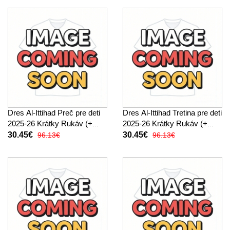
Dres Al-Ittihad Preč pre deti
Dres Al-Ittihad Tretina pre deti
2025-26 Krátky Rukáv (+
2025-26 Krátky Rukáv (+
trenírky)
trenírky)
30.45€
30.45€
96.13€
96.13€