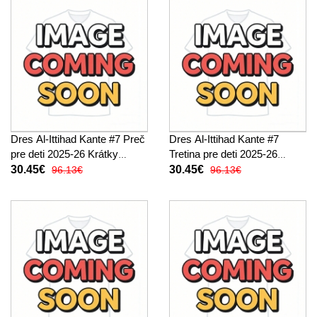
Dres Al-Ittihad Kante #7 Preč
Dres Al-Ittihad Kante #7
pre deti 2025-26 Krátky
Tretina pre deti 2025-26
Rukáv (+ trenírky)
Krátky Rukáv (+ trenírky)
30.45€
30.45€
96.13€
96.13€