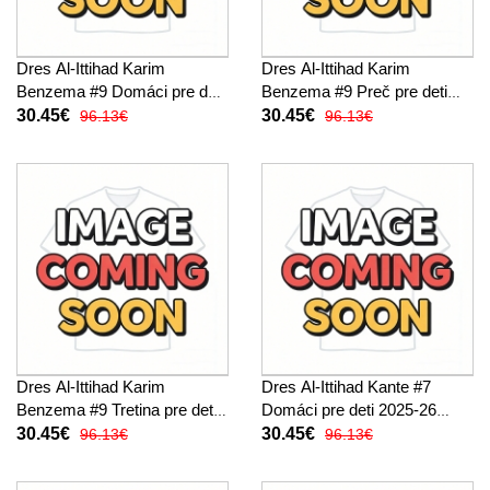
Dres Al-Ittihad Karim
Dres Al-Ittihad Karim
Benzema #9 Domáci pre deti
Benzema #9 Preč pre deti
2025-26 Krátky Rukáv (+
2025-26 Krátky Rukáv (+
30.45€
30.45€
96.13€
96.13€
trenírky)
trenírky)
Dres Al-Ittihad Karim
Dres Al-Ittihad Kante #7
Benzema #9 Tretina pre deti
Domáci pre deti 2025-26
2025-26 Krátky Rukáv (+
Krátky Rukáv (+ trenírky)
30.45€
30.45€
96.13€
96.13€
trenírky)