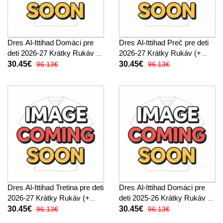
Dres Al-Ittihad Domáci pre
Dres Al-Ittihad Preč pre deti
deti 2026-27 Krátky Rukáv (+
2026-27 Krátky Rukáv (+
trenírky)
trenírky)
30.45€
30.45€
96.13€
96.13€
Dres Al-Ittihad Tretina pre deti
Dres Al-Ittihad Domáci pre
2026-27 Krátky Rukáv (+
deti 2025-26 Krátky Rukáv (+
trenírky)
trenírky)
30.45€
30.45€
96.13€
96.13€