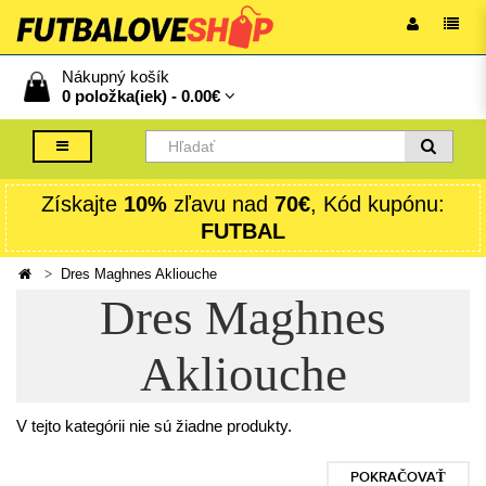
Nákupný košík
0 položka(iek) -
0.00€
Získajte
10%
zľavu nad
70€
, Kód kupónu:
FUTBAL
Dres Maghnes Akliouche
Dres Maghnes
Akliouche
V tejto kategórii nie sú žiadne produkty.
POKRAČOVAŤ