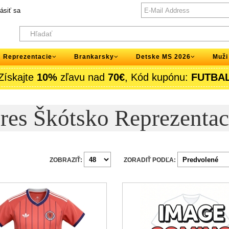
lásiť sa
Reprezentacie
Brankarsky
Detske MS 2026
Muži
Získajte
10%
zľavu nad
70€
, Kód kupónu:
FUTBA
res Škótsko Reprezentac
ZOBRAZIŤ:
ZORADIŤ PODĽA: