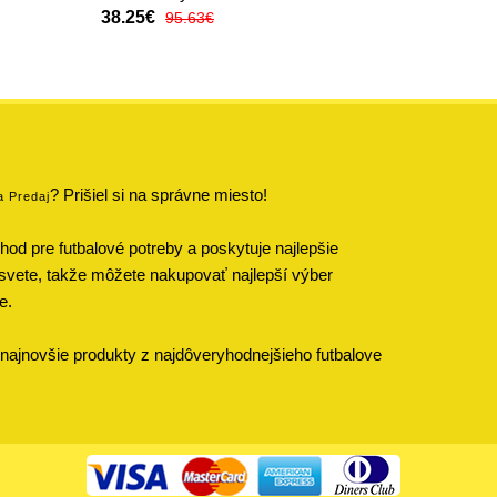
38.25€
95.63€
? Prišiel si na správne miesto!
a Predaj
od pre futbalové potreby a poskytuje najlepšie
svete, takže môžete nakupovať najlepší výber
e.
najnovšie produkty z najdôveryhodnejšieho futbalove