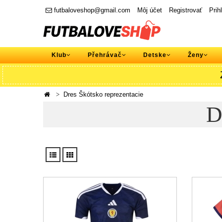
futbaloveshop@gmail.com
Môj účet
Registrovať
Prih
Klub
Přehrávač
Detske
Ženy
Dres Škótsko reprezentacie
D