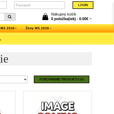
Nákupný košík
0 položka(iek) -
0.00€
 MS 2026
Ženy MS 2026
L
ie
POROVNANIE PRODUKTU (0)