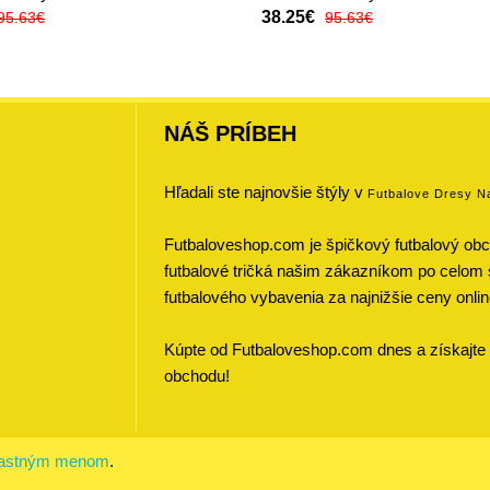
38.25€
95.63€
95.63€
NÁŠ PRÍBEH
Hľadali ste najnovšie štýly v
Futbalove Dresy N
Futbaloveshop.com je špičkový futbalový obch
futbalové tričká našim zákazníkom po celom 
futbalového vybavenia za najnižšie ceny onlin
Kúpte od Futbaloveshop.com dnes a získajte 
obchodu!
vlastným menom
.