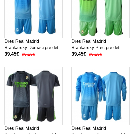
Dres Real Madrid
Dres Real Madrid
Brankarsky Domáci pre deti
Brankarsky Preč pre deti
2025-26 Krátky Rukáv (+
2025-26 Krátky Rukáv (+
39.45€
39.45€
96.13€
96.13€
trenírky)
trenírky)
Dres Real Madrid
Dres Real Madrid