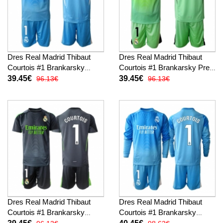
Dres Real Madrid Thibaut
Dres Real Madrid Thibaut
Courtois #1 Brankarsky
Courtois #1 Brankarsky Preč
Domáci pre deti 2025-26
pre deti 2025-26 Krátky
39.45€
39.45€
96.13€
96.13€
Krátky Rukáv (+ trenírky)
Rukáv (+ trenírky)
Dres Real Madrid Thibaut
Dres Real Madrid Thibaut
Courtois #1 Brankarsky
Courtois #1 Brankarsky
Tretina pre deti 2025-26
Domáci pre deti 2025-26 Dlhy