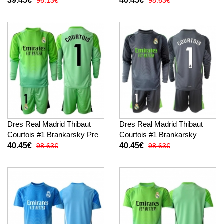
39.45€
40.45€
96.13€
98.63€
Krátky Rukáv (+ trenírky)
Rukáv (+ trenírky)
Dres Real Madrid Thibaut
Dres Real Madrid Thibaut
Courtois #1 Brankarsky Preč
Courtois #1 Brankarsky
pre deti 2025-26 Dlhy Rukáv
Tretina pre deti 2025-26 Dlhy
40.45€
40.45€
98.63€
98.63€
(+ trenírky)
Rukáv (+ trenírky)