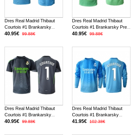
Dres Real Madrid Thibaut
Dres Real Madrid Thibaut
Courtois #1 Brankarsky
Courtois #1 Brankarsky Preč
Domáci 2025-26 Krátky
2025-26 Krátky Rukáv
40.95€
40.95€
99.88€
99.88€
Rukáv
Dres Real Madrid Thibaut
Dres Real Madrid Thibaut
Courtois #1 Brankarsky
Courtois #1 Brankarsky
Tretina 2025-26 Krátky
Domáci 2025-26 Dlhy Rukáv
40.95€
41.95€
99.88€
102.38€
Rukáv