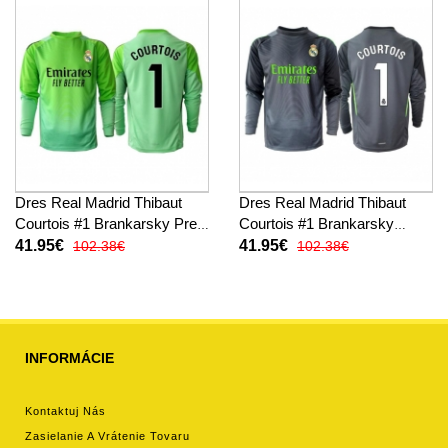
Dres Real Madrid Thibaut
Dres Real Madrid Thibaut
Courtois #1 Brankarsky Preč
Courtois #1 Brankarsky
2025-26 Dlhy Rukáv
Tretina 2025-26 Dlhy Rukáv
41.95€
41.95€
102.38€
102.38€
INFORMÁCIE
Kontaktuj Nás
Zasielanie A Vrátenie Tovaru