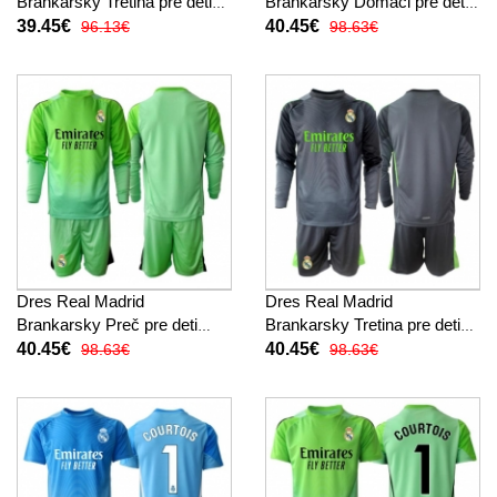
Brankarsky Tretina pre deti
Brankarsky Domáci pre deti
2025-26 Krátky Rukáv (+
2025-26 Dlhy Rukáv (+
39.45€
40.45€
96.13€
98.63€
trenírky)
trenírky)
Dres Real Madrid
Dres Real Madrid
Brankarsky Preč pre deti
Brankarsky Tretina pre deti
2025-26 Dlhy Rukáv (+
2025-26 Dlhy Rukáv (+
40.45€
40.45€
98.63€
98.63€
trenírky)
trenírky)