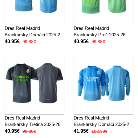
Dres Real Madrid
Dres Real Madrid
Brankarsky Domáci 2025-26
Brankarsky Preč 2025-26
Krátky Rukáv
Krátky Rukáv
40.95€
40.95€
99.88€
99.88€
Dres Real Madrid
Dres Real Madrid
Brankarsky Tretina 2025-26
Brankarsky Domáci 2025-26
Krátky Rukáv
Dlhy Rukáv
40.95€
41.95€
99.88€
102.38€