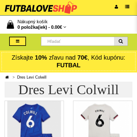
Nákupný košík
0 položka(iek) -
0.00€
Získajte
10%
zľavu nad
70€
, Kód kupónu:
FUTBAL
Dres Levi Colwill
Dres Levi Colwill