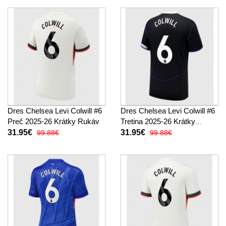
Dres Chelsea Levi Colwill #6
Dres Chelsea Levi Colwill #6
Preč 2025-26 Krátky Rukáv
Tretina 2025-26 Krátky
Rukáv
31.95€
31.95€
99.88€
99.88€