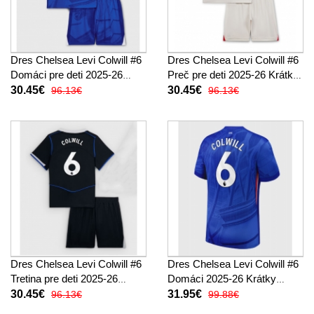
Dres Chelsea Levi Colwill #6
Dres Chelsea Levi Colwill #6
Domáci pre deti 2025-26
Preč pre deti 2025-26 Krátky
Krátky Rukáv (+ trenírky)
Rukáv (+ trenírky)
30.45€
30.45€
96.13€
96.13€
Dres Chelsea Levi Colwill #6
Dres Chelsea Levi Colwill #6
Tretina pre deti 2025-26
Domáci 2025-26 Krátky
Krátky Rukáv (+ trenírky)
Rukáv
30.45€
31.95€
96.13€
99.88€