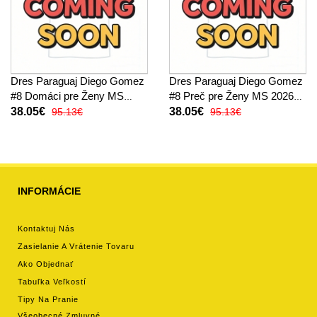
Dres Paraguaj Diego Gomez
Dres Paraguaj Diego Gomez
#8 Domáci pre Ženy MS
#8 Preč pre Ženy MS 2026
2026 Krátky Rukáv
Krátky Rukáv
38.05€
38.05€
95.13€
95.13€
INFORMÁCIE
Kontaktuj Nás
Zasielanie A Vrátenie Tovaru
Ako Objednať
Tabuľka Veľkostí
Tipy Na Pranie
Všeobecné Zmluvné