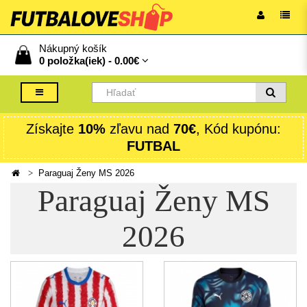
Nákupný košík
0 položka(iek) -
0.00€
Získajte
10%
zľavu nad
70€
, Kód kupónu:
FUTBAL
Paraguaj Ženy MS 2026
Paraguaj Ženy MS
2026