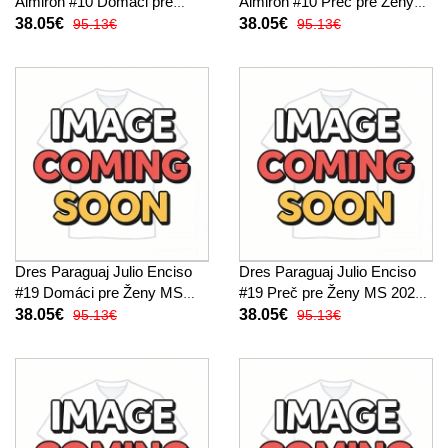
Almiron #10 Domáci pre
Almiron #10 Preč pre Ženy
Ženy MS 2026 Krátky Rukáv
MS 2026 Krátky Rukáv
38.05€
38.05€
95.13€
95.13€
Dres Paraguaj Julio Enciso
Dres Paraguaj Julio Enciso
#19 Domáci pre Ženy MS
#19 Preč pre Ženy MS 2026
2026 Krátky Rukáv
Krátky Rukáv
38.05€
38.05€
95.13€
95.13€