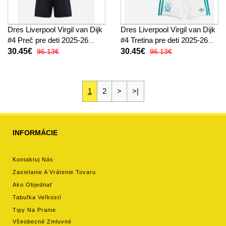
Dres Liverpool Virgil van Dijk
Dres Liverpool Virgil van Dijk
#4 Preč pre deti 2025-26
#4 Tretina pre deti 2025-26
Krátky Rukáv (+ trenírky)
Krátky Rukáv (+ trenírky)
30.45€
30.45€
96.13€
96.13€
1
2
>
>|
INFORMÁCIE
Kontaktuj Nás
Zasielanie A Vrátenie Tovaru
Ako Objednať
Tabuľka Veľkostí
Tipy Na Pranie
Všeobecné Zmluvné