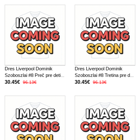
Dres Liverpool Dominik
Dres Liverpool Dominik
Szoboszlai #8 Preč pre deti
Szoboszlai #8 Tretina pre deti
2026-27 Krátky Rukáv (+
2026-27 Krátky Rukáv (+
30.45€
30.45€
96.13€
96.13€
trenírky)
trenírky)