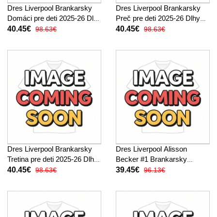
Dres Liverpool Brankarsky
Dres Liverpool Brankarsky
Domáci pre deti 2025-26 Dlhy
Preč pre deti 2025-26 Dlhy
Rukáv (+ trenírky)
Rukáv (+ trenírky)
40.45€
40.45€
98.63€
98.63€
Dres Liverpool Brankarsky
Dres Liverpool Alisson
Tretina pre deti 2025-26 Dlhy
Becker #1 Brankarsky
Rukáv (+ trenírky)
Domáci pre deti 2025-26
40.45€
39.45€
98.63€
96.13€
Krátky Rukáv (+ trenírky)