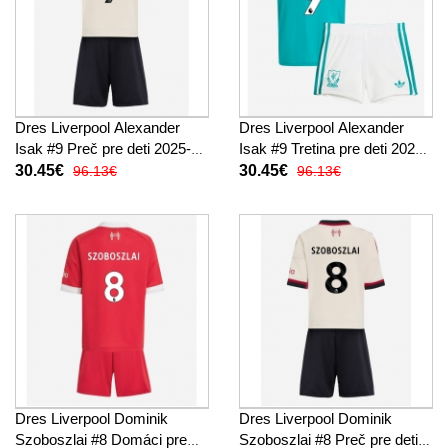
Dres Liverpool Alexander
Dres Liverpool Alexander
Isak #9 Preč pre deti 2025-26
Isak #9 Tretina pre deti 2025-
Krátky Rukáv (+ trenírky)
26 Krátky Rukáv (+ trenírky)
30.45€
30.45€
96.13€
96.13€
Dres Liverpool Dominik
Dres Liverpool Dominik
Szoboszlai #8 Domáci pre
Szoboszlai #8 Preč pre deti