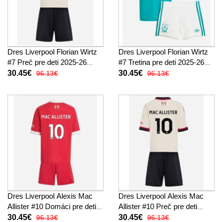
Dres Liverpool Florian Wirtz
Dres Liverpool Florian Wirtz
#7 Preč pre deti 2025-26
#7 Tretina pre deti 2025-26
Krátky Rukáv (+ trenírky)
Krátky Rukáv (+ trenírky)
30.45€
30.45€
96.13€
96.13€
Dres Liverpool Alexis Mac
Dres Liverpool Alexis Mac
Allister #10 Domáci pre deti
Allister #10 Preč pre deti
2025-26 Krátky Rukáv (+
2025-26 Krátky Rukáv (+
30.45€
30.45€
96.13€
96.13€