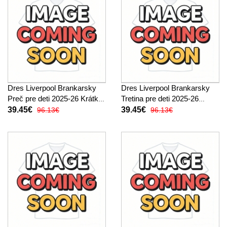
Dres Liverpool Brankarsky
Dres Liverpool Brankarsky
Preč pre deti 2025-26 Krátky
Tretina pre deti 2025-26
Rukáv (+ trenírky)
Krátky Rukáv (+ trenírky)
39.45€
39.45€
96.13€
96.13€