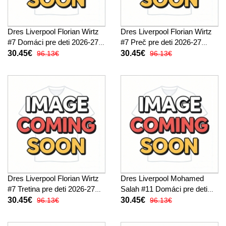
Dres Liverpool Florian Wirtz
Dres Liverpool Florian Wirtz
#7 Domáci pre deti 2026-27
#7 Preč pre deti 2026-27
Krátky Rukáv (+ trenírky)
Krátky Rukáv (+ trenírky)
30.45€
30.45€
96.13€
96.13€
Dres Liverpool Florian Wirtz
Dres Liverpool Mohamed
#7 Tretina pre deti 2026-27
Salah #11 Domáci pre deti
Krátky Rukáv (+ trenírky)
2026-27 Krátky Rukáv (+
30.45€
30.45€
96.13€
96.13€
trenírky)