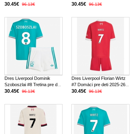
deti 2025-26 Krátky Rukáv (+
2025-26 Krátky Rukáv (+
30.45€
30.45€
96.13€
96.13€
trenírky)
trenírky)
Dres Liverpool Dominik
Dres Liverpool Florian Wirtz
Szoboszlai #8 Tretina pre deti
#7 Domáci pre deti 2025-26
2025-26 Krátky Rukáv (+
Krátky Rukáv (+ trenírky)
30.45€
30.45€
96.13€
96.13€
trenírky)