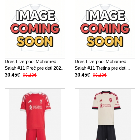
Dres Liverpool Mohamed
Dres Liverpool Mohamed
Salah #11 Preč pre deti 2026-
Salah #11 Tretina pre deti
27 Krátky Rukáv (+ trenírky)
2026-27 Krátky Rukáv (+
30.45€
30.45€
96.13€
96.13€
trenírky)