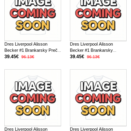
Dres Liverpool Alisson
Dres Liverpool Alisson
Becker #1 Brankarsky Preč
Becker #1 Brankarsky
pre deti 2025-26 Krátky
Tretina pre deti 2025-26
39.45€
39.45€
96.13€
96.13€
Rukáv (+ trenírky)
Krátky Rukáv (+ trenírky)
Dres Liverpool Alisson
Dres Liverpool Alisson