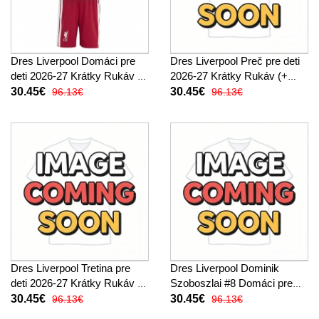
Dres Liverpool Domáci pre
Dres Liverpool Preč pre deti
deti 2026-27 Krátky Rukáv (+
2026-27 Krátky Rukáv (+
trenírky)
trenírky)
30.45€
30.45€
96.13€
96.13€
Dres Liverpool Tretina pre
Dres Liverpool Dominik
deti 2026-27 Krátky Rukáv (+
Szoboszlai #8 Domáci pre
trenírky)
deti 2026-27 Krátky Rukáv (+
30.45€
30.45€
96.13€
96.13€
trenírky)