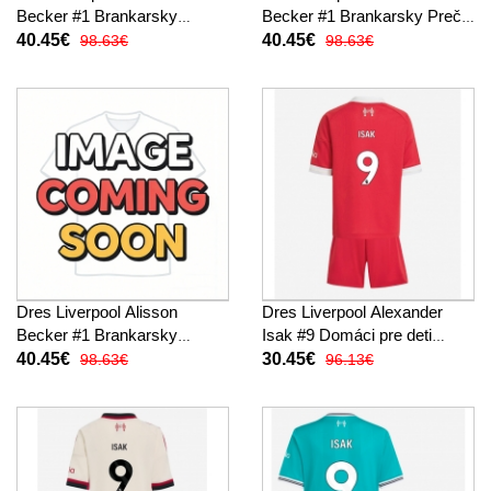
Becker #1 Brankarsky
Becker #1 Brankarsky Preč
Domáci pre deti 2025-26 Dlhy
pre deti 2025-26 Dlhy Rukáv
40.45€
40.45€
98.63€
98.63€
Rukáv (+ trenírky)
(+ trenírky)
Dres Liverpool Alisson
Dres Liverpool Alexander
Becker #1 Brankarsky
Isak #9 Domáci pre deti
Tretina pre deti 2025-26 Dlhy
2025-26 Krátky Rukáv (+
40.45€
30.45€
98.63€
96.13€
Rukáv (+ trenírky)
trenírky)