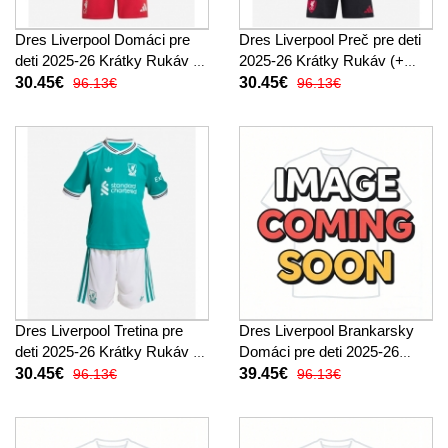
Dres Liverpool Domáci pre
Dres Liverpool Preč pre deti
deti 2025-26 Krátky Rukáv (+
2025-26 Krátky Rukáv (+
trenírky)
trenírky)
30.45€
30.45€
96.13€
96.13€
Dres Liverpool Tretina pre
Dres Liverpool Brankarsky
deti 2025-26 Krátky Rukáv (+
Domáci pre deti 2025-26
trenírky)
Krátky Rukáv (+ trenírky)
30.45€
39.45€
96.13€
96.13€