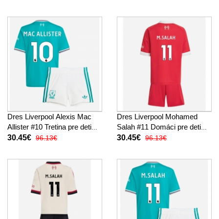
trenírky)
trenírky)
Dres Liverpool Alexis Mac
Dres Liverpool Mohamed
Allister #10 Tretina pre deti
Salah #11 Domáci pre deti
2025-26 Krátky Rukáv (+
2025-26 Krátky Rukáv (+
30.45€
30.45€
96.13€
96.13€
trenírky)
trenírky)