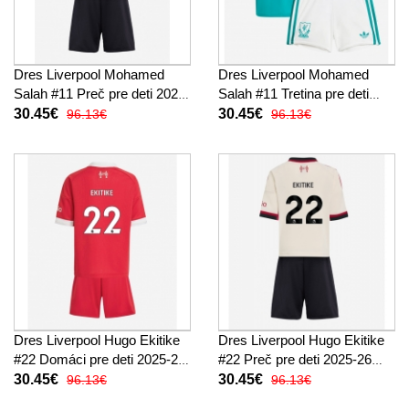
Dres Liverpool Mohamed
Dres Liverpool Mohamed
Salah #11 Preč pre deti 2025-
Salah #11 Tretina pre deti
26 Krátky Rukáv (+ trenírky)
2025-26 Krátky Rukáv (+
30.45€
30.45€
96.13€
96.13€
trenírky)
Dres Liverpool Hugo Ekitike
Dres Liverpool Hugo Ekitike
#22 Domáci pre deti 2025-26
#22 Preč pre deti 2025-26
Krátky Rukáv (+ trenírky)
Krátky Rukáv (+ trenírky)
30.45€
30.45€
96.13€
96.13€