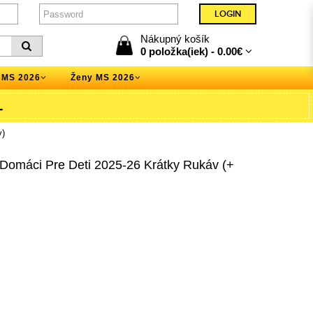
Nákupný košík
0 položka(iek) -
0.00€
 MS 2026
Ženy MS 2026
L
y)
 Domáci Pre Deti 2025-26 Krátky Rukáv (+