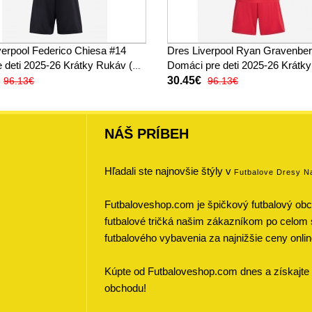
verpool Federico Chiesa #14
Dres Liverpool Ryan Gravenbe
e deti 2025-26 Krátky Rukáv (+
Domáci pre deti 2025-26 Krátk
)
(+ trenírky)
30.45€
96.13€
96.13€
NÁŠ PRÍBEH
Hľadali ste najnovšie štýly v
Futbalove Dresy N
Futbaloveshop.com je špičkový futbalový obch
futbalové tričká našim zákazníkom po celom 
futbalového vybavenia za najnižšie ceny onlin
Kúpte od Futbaloveshop.com dnes a získajte 
obchodu!