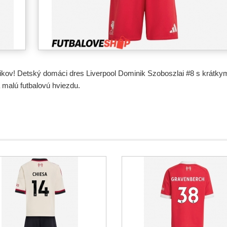
úšikov! Detský domáci dres Liverpool Dominik Szoboszlai #8 s krá
malú futbalovú hviezdu.