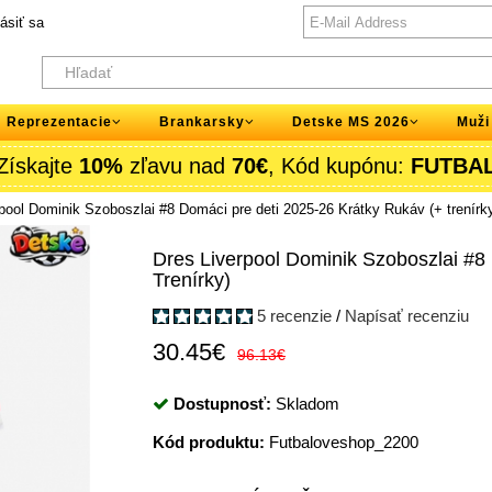
lásiť sa
Reprezentacie
Brankarsky
Detske MS 2026
Muži
Získajte
10%
zľavu nad
70€
, Kód kupónu:
FUTBA
pool Dominik Szoboszlai #8 Domáci pre deti 2025-26 Krátky Rukáv (+ trenírk
Dres Liverpool Dominik Szoboszlai #8
Trenírky)
5 recenzie
/
Napísať recenziu
30.45€
96.13€
Dostupnosť:
Skladom
Kód produktu:
Futbaloveshop_2200