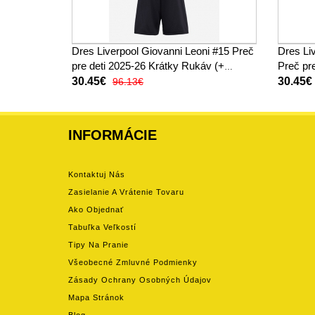
Dres Liverpool Giovanni Leoni #15 Preč
Dres Li
pre deti 2025-26 Krátky Rukáv (+
Preč pr
trenírky)
trenírky
30.45€
30.45€
96.13€
INFORMÁCIE
Kontaktuj Nás
Zasielanie A Vrátenie Tovaru
Ako Objednať
Tabuľka Veľkostí
Tipy Na Pranie
Všeobecné Zmluvné Podmienky
Zásady Ochrany Osobných Údajov
Mapa Stránok
Blog