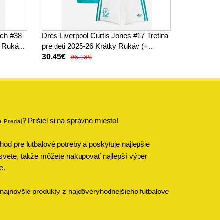
rch #38
Dres Liverpool Curtis Jones #17 Tretina
y Rukáv
pre deti 2025-26 Krátky Rukáv (+
trenírky)
30.45€
96.13€
? Prišiel si na správne miesto!
a Predaj
od pre futbalové potreby a poskytuje najlepšie
svete, takže môžete nakupovať najlepší výber
e.
najnovšie produkty z najdôveryhodnejšieho futbalove