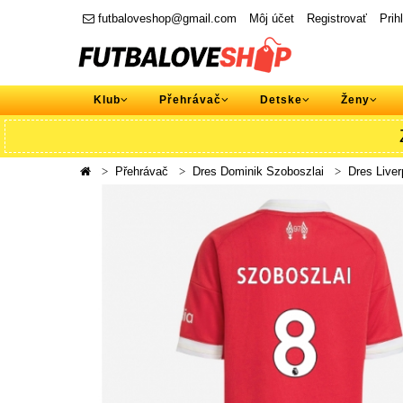
futbaloveshop@gmail.com
Môj účet
Registrovať
Prih
Klub
Přehrávač
Detske
Ženy
Přehrávač
Dres Dominik Szoboszlai
Dres Liver