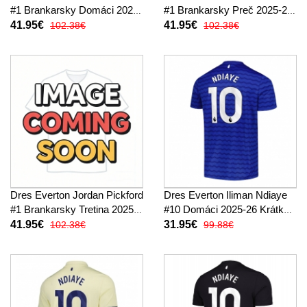
#1 Brankarsky Domáci 2025-
#1 Brankarsky Preč 2025-26
26 Dlhy Rukáv
Dlhy Rukáv
41.95€
41.95€
102.38€
102.38€
Dres Everton Jordan Pickford
Dres Everton Iliman Ndiaye
#1 Brankarsky Tretina 2025-
#10 Domáci 2025-26 Krátky
26 Dlhy Rukáv
Rukáv
41.95€
31.95€
102.38€
99.88€