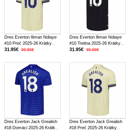
Dres Everton Iliman Ndiaye
Dres Everton Iliman Ndiaye
#10 Preč 2025-26 Krátky
#10 Tretina 2025-26 Krátky
Rukáv
Rukáv
31.95€
31.95€
99.88€
99.88€
Dres Everton Jack Grealish
Dres Everton Jack Grealish
#18 Domáci 2025-26 Krátky
#18 Preč 2025-26 Krátky