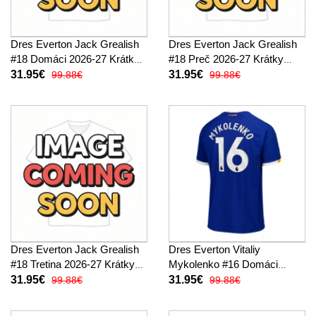
Dres Everton Jack Grealish
Dres Everton Jack Grealish
#18 Domáci 2026-27 Krátky
#18 Preč 2026-27 Krátky
Rukáv
Rukáv
31.95€
31.95€
99.88€
99.88€
Dres Everton Jack Grealish
Dres Everton Vitaliy
#18 Tretina 2026-27 Krátky
Mykolenko #16 Domáci
Rukáv
2026-27 Krátky Rukáv
31.95€
31.95€
99.88€
99.88€