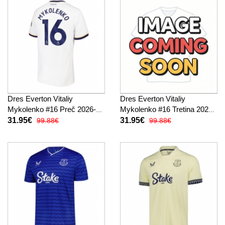
Dres Everton Vitaliy
Dres Everton Vitaliy
Mykolenko #16 Preč 2026-27
Mykolenko #16 Tretina 2026-
Krátky Rukáv
27 Krátky Rukáv
31.95€
31.95€
99.88€
99.88€