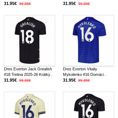
Rukáv
Rukáv
31.95€
31.95€
99.88€
99.88€
Dres Everton Jack Grealish
Dres Everton Vitaliy
#18 Tretina 2025-26 Krátky
Mykolenko #16 Domáci
Rukáv
2025-26 Krátky Rukáv
31.95€
31.95€
99.88€
99.88€