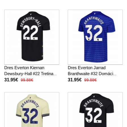
Dres Everton Kiernan
Dres Everton Jarrad
Dewsbury-Hall #22 Tretina
Branthwaite #32 Domáci
2025-26 Krátky Rukáv
2025-26 Krátky Rukáv
31.95€
31.95€
99.88€
99.88€