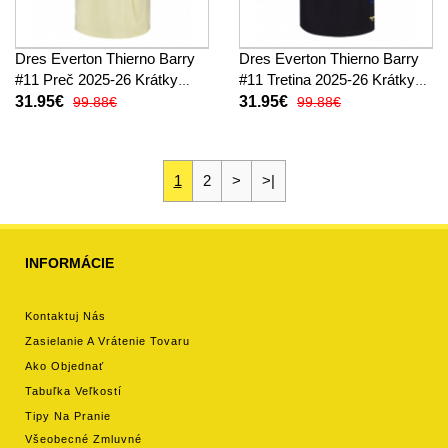
Dres Everton Thierno Barry
Dres Everton Thierno Barry
#11 Preč 2025-26 Krátky
#11 Tretina 2025-26 Krátky
Rukáv
Rukáv
31.95€
31.95€
99.88€
99.88€
1
2
>
>|
INFORMÁCIE
Kontaktuj Nás
Zasielanie A Vrátenie Tovaru
Ako Objednať
Tabuľka Veľkostí
Tipy Na Pranie
Všeobecné Zmluvné