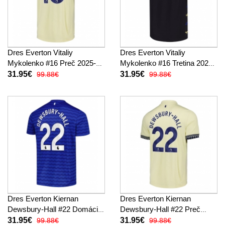
Dres Everton Vitaliy
Dres Everton Vitaliy
Mykolenko #16 Preč 2025-26
Mykolenko #16 Tretina 2025-
Krátky Rukáv
26 Krátky Rukáv
31.95€
31.95€
99.88€
99.88€
Dres Everton Kiernan
Dres Everton Kiernan
Dewsbury-Hall #22 Domáci
Dewsbury-Hall #22 Preč
2025-26 Krátky Rukáv
2025-26 Krátky Rukáv
31.95€
31.95€
99.88€
99.88€