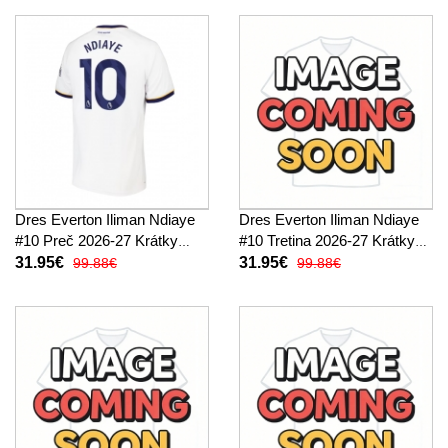
Dres Everton Iliman Ndiaye
Dres Everton Iliman Ndiaye
#10 Preč 2026-27 Krátky
#10 Tretina 2026-27 Krátky
Rukáv
Rukáv
31.95€
31.95€
99.88€
99.88€