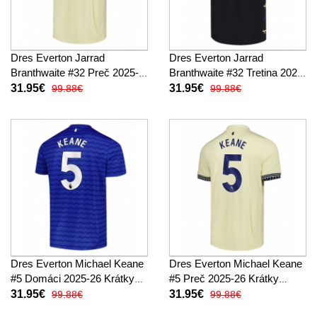
Dres Everton Jarrad
Dres Everton Jarrad
Branthwaite #32 Preč 2025-
Branthwaite #32 Tretina 2025-
26 Krátky Rukáv
26 Krátky Rukáv
31.95€
31.95€
99.88€
99.88€
Dres Everton Michael Keane
Dres Everton Michael Keane
#5 Domáci 2025-26 Krátky
#5 Preč 2025-26 Krátky
Rukáv
Rukáv
31.95€
31.95€
99.88€
99.88€