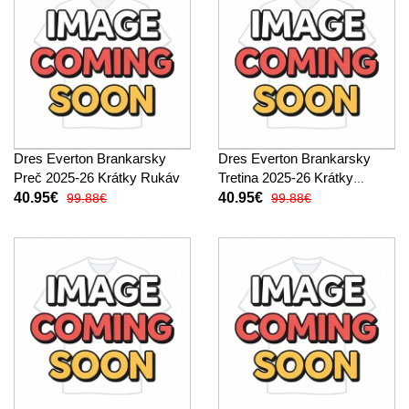
Dres Everton Brankarsky
Dres Everton Brankarsky
Preč 2025-26 Krátky Rukáv
Tretina 2025-26 Krátky
Rukáv
40.95€
40.95€
99.88€
99.88€