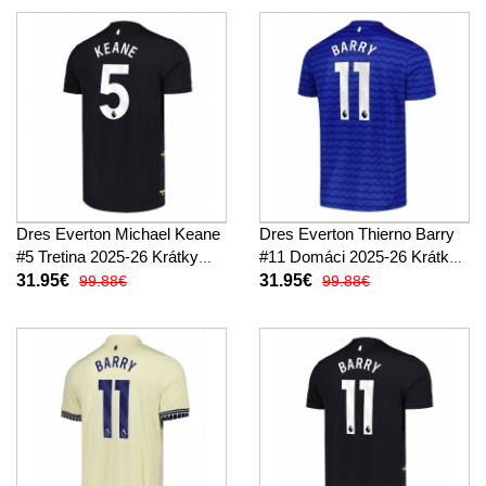
Dres Everton Michael Keane
Dres Everton Thierno Barry
#5 Tretina 2025-26 Krátky
#11 Domáci 2025-26 Krátky
Rukáv
Rukáv
31.95€
31.95€
99.88€
99.88€