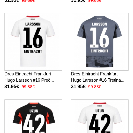
31.95€
31.95€
99.88€
99.88€
Dres Eintracht Frankfurt
Dres Eintracht Frankfurt
Hugo Larsson #16 Preč
Hugo Larsson #16 Tretina
2025-26 Krátky Rukáv
2025-26 Krátky Rukáv
31.95€
31.95€
99.88€
99.88€