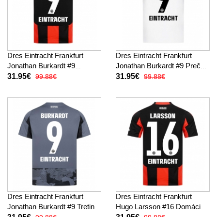
Dres Eintracht Frankfurt
Dres Eintracht Frankfurt
Jonathan Burkardt #9
Jonathan Burkardt #9 Preč
Domáci 2025-26 Krátky
2025-26 Krátky Rukáv
31.95€
31.95€
99.88€
99.88€
Rukáv
Dres Eintracht Frankfurt
Dres Eintracht Frankfurt
Jonathan Burkardt #9 Tretina
Hugo Larsson #16 Domáci
2025-26 Krátky Rukáv
2025-26 Krátky Rukáv