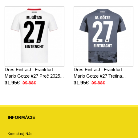
Dres Eintracht Frankfurt
Dres Eintracht Frankfurt
Mario Gotze #27 Preč 2025-
Mario Gotze #27 Tretina
26 Krátky Rukáv
2025-26 Krátky Rukáv
31.95€
31.95€
99.88€
99.88€
INFORMÁCIE
Kontaktuj Nás