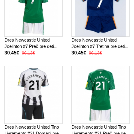
Dres Newcastle United
Dres Newcastle United
Joelinton #7 Preč pre deti
Joelinton #7 Tretina pre deti
2025-26 Krátky Rukáv (+
2025-26 Krátky Rukáv (+
30.45€
30.45€
96.13€
96.13€
trenírky)
trenírky)
Dres Newcastle United Tino
Dres Newcastle United Tino
Livramento #21 Domáci pre
Livramento #21 Preč pre deti