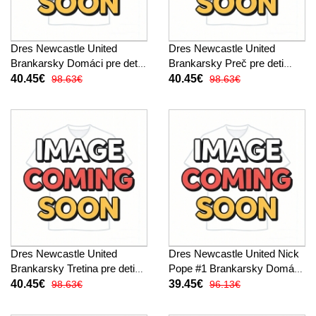
Dres Newcastle United
Dres Newcastle United
Brankarsky Domáci pre deti
Brankarsky Preč pre deti
2025-26 Dlhy Rukáv (+
2025-26 Dlhy Rukáv (+
40.45€
40.45€
98.63€
98.63€
trenírky)
trenírky)
Dres Newcastle United
Dres Newcastle United Nick
Brankarsky Tretina pre deti
Pope #1 Brankarsky Domáci
2025-26 Dlhy Rukáv (+
pre deti 2025-26 Krátky
40.45€
39.45€
98.63€
96.13€
trenírky)
Rukáv (+ trenírky)