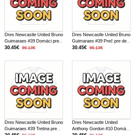
Dres Newcastle United Bruno
Dres Newcastle United Bruno
Guimaraes #39 Domáci pre
Guimaraes #39 Preč pre deti
deti 2026-27 Krátky Rukáv (+
2026-27 Krátky Rukáv (+
30.45€
30.45€
96.13€
96.13€
trenírky)
trenírky)
Dres Newcastle United Bruno
Dres Newcastle United
Guimaraes #39 Tretina pre
Anthony Gordon #10 Domáci
deti 2026-27 Krátky Rukáv (+
pre deti 2026-27 Krátky