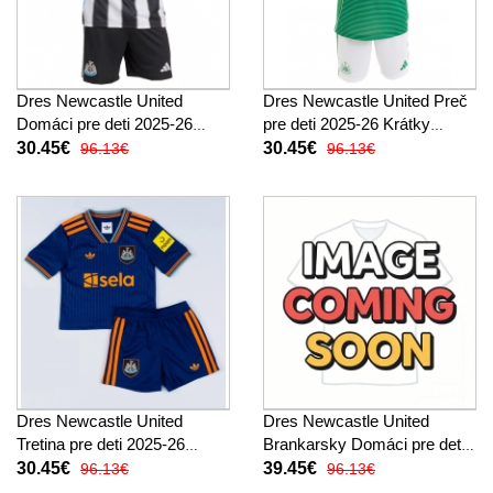
Dres Newcastle United
Dres Newcastle United Preč
Domáci pre deti 2025-26
pre deti 2025-26 Krátky
Krátky Rukáv (+ trenírky)
Rukáv (+ trenírky)
30.45€
30.45€
96.13€
96.13€
Dres Newcastle United
Dres Newcastle United
Tretina pre deti 2025-26
Brankarsky Domáci pre deti
Krátky Rukáv (+ trenírky)
2025-26 Krátky Rukáv (+
30.45€
39.45€
96.13€
96.13€
trenírky)