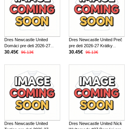
Dres Newcastle United
Dres Newcastle United Preč
Domáci pre deti 2026-27
pre deti 2026-27 Krátky
Krátky Rukáv (+ trenírky)
Rukáv (+ trenírky)
30.45€
30.45€
96.13€
96.13€
Dres Newcastle United
Dres Newcastle United Nick