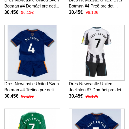
Botman #4 Domáci pre deti
Botman #4 Preč pre deti
2025-26 Krátky Rukáv (+
2025-26 Krátky Rukáv (+
30.45€
30.45€
96.13€
96.13€
trenírky)
trenírky)
Dres Newcastle United Sven
Dres Newcastle United
Botman #4 Tretina pre deti
Joelinton #7 Domáci pre deti
2025-26 Krátky Rukáv (+
2025-26 Krátky Rukáv (+
30.45€
30.45€
96.13€
96.13€
trenírky)
trenírky)