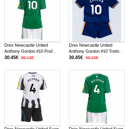
Dres Newcastle United
Dres Newcastle United
Anthony Gordon #10 Preč
Anthony Gordon #10 Tretina
pre deti 2025-26 Krátky
pre deti 2025-26 Krátky
30.45€
30.45€
96.13€
96.13€
Rukáv (+ trenírky)
Rukáv (+ trenírky)
Dres Newcastle United Sven
Dres Newcastle United Sven