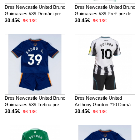
Dres Newcastle United Bruno
Dres Newcastle United Bruno
Guimaraes #39 Domáci pre
Guimaraes #39 Preč pre deti
deti 2025-26 Krátky Rukáv (+
2025-26 Krátky Rukáv (+
30.45€
30.45€
96.13€
96.13€
trenírky)
trenírky)
Dres Newcastle United Bruno
Dres Newcastle United
Guimaraes #39 Tretina pre
Anthony Gordon #10 Domáci
deti 2025-26 Krátky Rukáv (+
pre deti 2025-26 Krátky
30.45€
30.45€
96.13€
96.13€
trenírky)
Rukáv (+ trenírky)