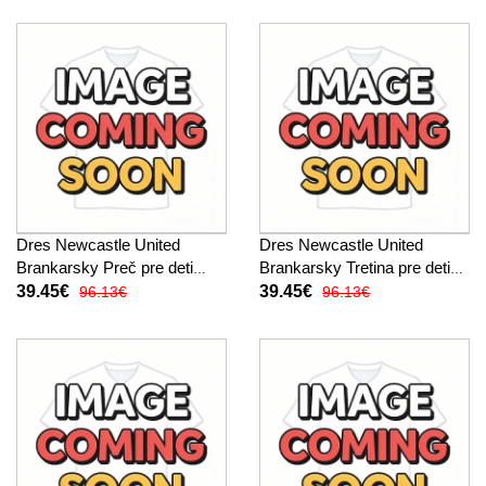
Dres Newcastle United
Dres Newcastle United
Brankarsky Preč pre deti
Brankarsky Tretina pre deti
2025-26 Krátky Rukáv (+
2025-26 Krátky Rukáv (+
39.45€
39.45€
96.13€
96.13€
trenírky)
trenírky)