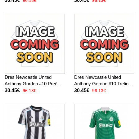
30.45€
30.45€
96.13€
96.13€
trenírky)
Rukáv (+ trenírky)
Dres Newcastle United
Dres Newcastle United
Anthony Gordon #10 Preč
Anthony Gordon #10 Tretina
pre deti 2026-27 Krátky
pre deti 2026-27 Krátky
30.45€
30.45€
96.13€
96.13€
Rukáv (+ trenírky)
Rukáv (+ trenírky)