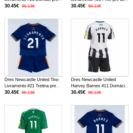
deti 2025-26 Krátky Rukáv (+
2025-26 Krátky Rukáv (+
30.45€
30.45€
96.13€
96.13€
trenírky)
trenírky)
Dres Newcastle United Tino
Dres Newcastle United
Livramento #21 Tretina pre
Harvey Barnes #11 Domáci
deti 2025-26 Krátky Rukáv (+
pre deti 2025-26 Krátky
30.45€
30.45€
96.13€
96.13€
trenírky)
Rukáv (+ trenírky)