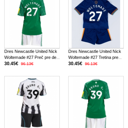
Dres Newcastle United Nick
Dres Newcastle United Nick
Woltemade #27 Preč pre deti
Woltemade #27 Tretina pre
2025-26 Krátky Rukáv (+
deti 2025-26 Krátky Rukáv (+
30.45€
30.45€
96.13€
96.13€
trenírky)
trenírky)