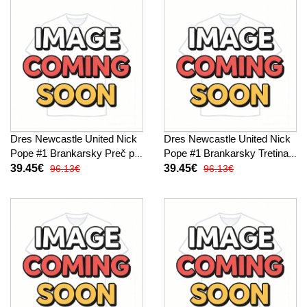
Dres Newcastle United Nick
Dres Newcastle United Nick
Pope #1 Brankarsky Preč pre
Pope #1 Brankarsky Tretina
deti 2025-26 Krátky Rukáv (+
pre deti 2025-26 Krátky
39.45€
39.45€
96.13€
96.13€
trenírky)
Rukáv (+ trenírky)