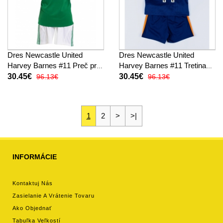
Dres Newcastle United
Dres Newcastle United
Harvey Barnes #11 Preč pre
Harvey Barnes #11 Tretina
deti 2025-26 Krátky Rukáv (+
pre deti 2025-26 Krátky
30.45€
30.45€
96.13€
96.13€
trenírky)
Rukáv (+ trenírky)
1
2
>
>|
INFORMÁCIE
Kontaktuj Nás
Zasielanie A Vrátenie Tovaru
Ako Objednať
Tabuľka Veľkostí