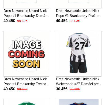
Dres Newcastle United Nick
Dres Newcastle United Nick
Pope #1 Brankarsky Domáci
Pope #1 Brankarsky Preč pre
pre deti 2025-26 Dlhy Rukáv
deti 2025-26 Dlhy Rukáv (+
40.45€
40.45€
98.63€
98.63€
(+ trenírky)
trenírky)
Dres Newcastle United Nick
Dres Newcastle United Nick
Pope #1 Brankarsky Tretina
Woltemade #27 Domáci pre
pre deti 2025-26 Dlhy Rukáv
deti 2025-26 Krátky Rukáv (+
40.45€
30.45€
98.63€
96.13€
(+ trenírky)
trenírky)