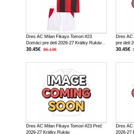
Dres AC Milan Fikayo Tomori #23
Dres AC 
Domáci pre deti 2026-27 Krátky Rukáv
pre deti
(+ trenírky)
trenírky)
30.45€
30.45€
96.13€
Dres AC Milan Fikayo Tomori #23 Preč
Dres AC 
2026-27 Krátky Rukáv
2026-27 