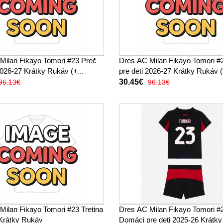
Milan Fikayo Tomori #23 Preč
Dres AC Milan Fikayo Tomori #2
 2026-27 Krátky Rukáv (+
pre deti 2026-27 Krátky Rukáv 
trenírky)
30.45€
96.13€
96.13€
Milan Fikayo Tomori #23 Tretina
Dres AC Milan Fikayo Tomori #
Krátky Rukáv
Domáci pre deti 2025-26 Krátk