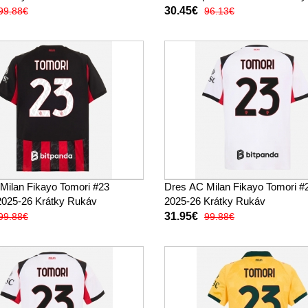
(+ trenírky)
30.45€
99.88€
96.13€
Milan Fikayo Tomori #23
Dres AC Milan Fikayo Tomori #
025-26 Krátky Rukáv
2025-26 Krátky Rukáv
31.95€
99.88€
99.88€