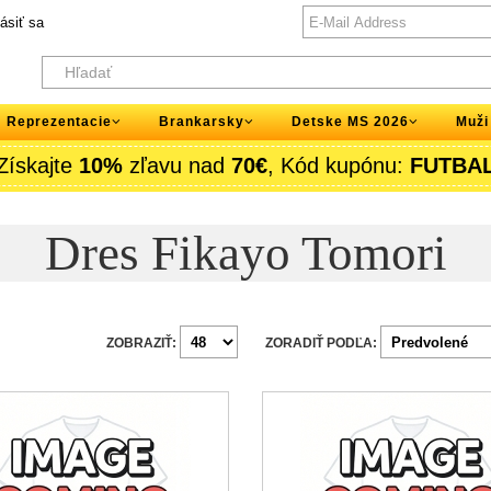
lásiť sa
Reprezentacie
Brankarsky
Detske MS 2026
Muži
Získajte
10%
zľavu nad
70€
, Kód kupónu:
FUTBA
Dres Fikayo Tomori
ZOBRAZIŤ:
ZORADIŤ PODĽA: