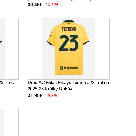
trenírky)
30.45€
96.13€
23 Preč
Dres AC Milan Fikayo Tomori #23 Tretina
2025-26 Krátky Rukáv
31.95€
99.88€