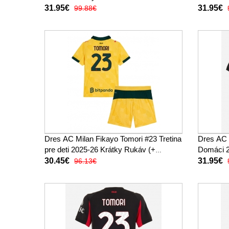
31.95€
31.95€
99.88€
Dres AC Milan Fikayo Tomori #23 Tretina
Dres AC 
pre deti 2025-26 Krátky Rukáv (+
Domáci 2
trenírky)
30.45€
31.95€
96.13€