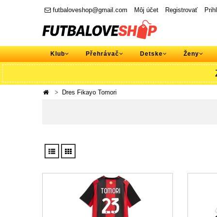
futbaloveshop@gmail.com
Môj účet
Registrovať
Prih
Klub
Přehrávač
Detske
Ženy
Dres Fikayo Tomori