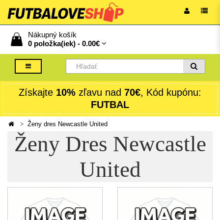
Nákupný košík
0 položka(iek) -
0.00€
Získajte
10%
zľavu nad
70€
, Kód kupónu:
FUTBAL
Ženy dres Newcastle United
Ženy Dres Newcastle
United