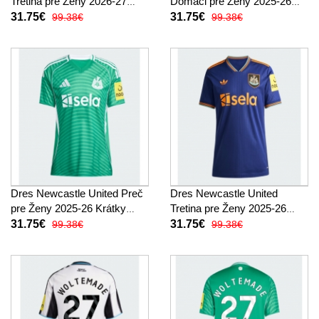
Tretina pre Ženy 2026-27
Domáci pre Ženy 2025-26
Krátky Rukáv
Krátky Rukáv
31.75€
31.75€
99.38€
99.38€
Dres Newcastle United Preč
Dres Newcastle United
pre Ženy 2025-26 Krátky
Tretina pre Ženy 2025-26
Rukáv
Krátky Rukáv
31.75€
31.75€
99.38€
99.38€