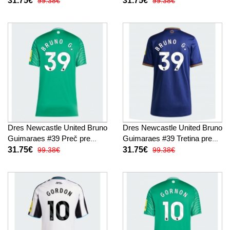
31.75€
31.75€
99.38€
99.38€
Dres Newcastle United Bruno
Dres Newcastle United Bruno
Guimaraes #39 Preč pre
Guimaraes #39 Tretina pre
Ženy 2025-26 Krátky Rukáv
Ženy 2025-26 Krátky Rukáv
31.75€
31.75€
99.38€
99.38€