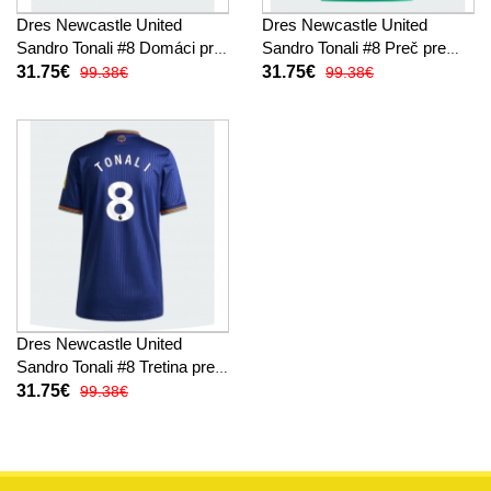
Dres Newcastle United
Dres Newcastle United
Sandro Tonali #8 Domáci pre
Sandro Tonali #8 Preč pre
Ženy 2025-26 Krátky Rukáv
Ženy 2025-26 Krátky Rukáv
31.75€
31.75€
99.38€
99.38€
Dres Newcastle United
Sandro Tonali #8 Tretina pre
Ženy 2025-26 Krátky Rukáv
31.75€
99.38€