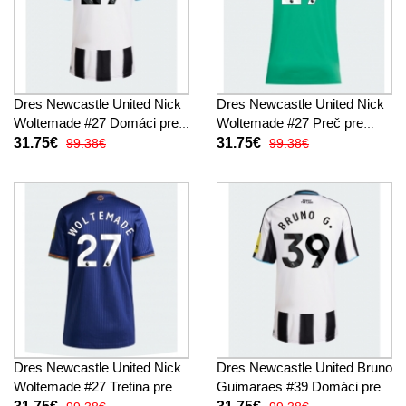
Dres Newcastle United Nick
Dres Newcastle United Nick
Woltemade #27 Domáci pre
Woltemade #27 Preč pre
Ženy 2025-26 Krátky Rukáv
Ženy 2025-26 Krátky Rukáv
31.75€
31.75€
99.38€
99.38€
Dres Newcastle United Nick
Dres Newcastle United Bruno
Woltemade #27 Tretina pre
Guimaraes #39 Domáci pre
Ženy 2025-26 Krátky Rukáv
Ženy 2025-26 Krátky Rukáv