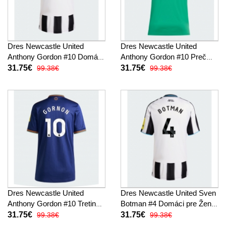
Dres Newcastle United
Dres Newcastle United
Anthony Gordon #10 Domáci
Anthony Gordon #10 Preč
pre Ženy 2025-26 Krátky
pre Ženy 2025-26 Krátky
31.75€
31.75€
99.38€
99.38€
Rukáv
Rukáv
Dres Newcastle United
Dres Newcastle United Sven
Anthony Gordon #10 Tretina
Botman #4 Domáci pre Ženy
pre Ženy 2025-26 Krátky
2025-26 Krátky Rukáv
31.75€
31.75€
99.38€
99.38€
Rukáv