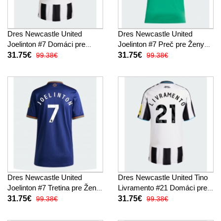
Dres Newcastle United
Dres Newcastle United
Joelinton #7 Domáci pre
Joelinton #7 Preč pre Ženy
Ženy 2025-26 Krátky Rukáv
2025-26 Krátky Rukáv
31.75€
31.75€
99.38€
99.38€
Dres Newcastle United
Dres Newcastle United Tino
Joelinton #7 Tretina pre Ženy
Livramento #21 Domáci pre
2025-26 Krátky Rukáv
Ženy 2025-26 Krátky Rukáv
31.75€
31.75€
99.38€
99.38€