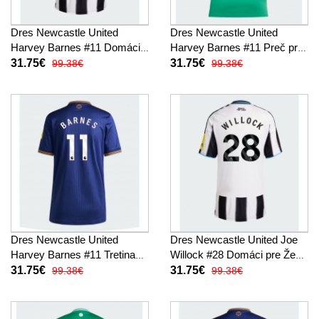
Dres Newcastle United
Dres Newcastle United
Harvey Barnes #11 Domáci
Harvey Barnes #11 Preč pre
pre Ženy 2025-26 Krátky
Ženy 2025-26 Krátky Rukáv
31.75€
31.75€
99.38€
99.38€
Rukáv
Dres Newcastle United
Dres Newcastle United Joe
Harvey Barnes #11 Tretina
Willock #28 Domáci pre Ženy
pre Ženy 2025-26 Krátky
2025-26 Krátky Rukáv
31.75€
31.75€
99.38€
99.38€
Rukáv