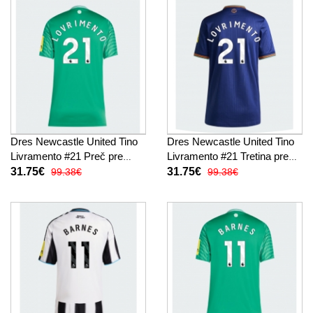
Dres Newcastle United Tino
Dres Newcastle United Tino
Livramento #21 Preč pre
Livramento #21 Tretina pre
Ženy 2025-26 Krátky Rukáv
Ženy 2025-26 Krátky Rukáv
31.75€
31.75€
99.38€
99.38€