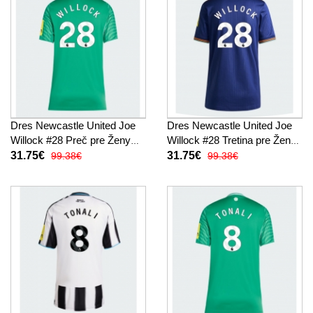
Dres Newcastle United Joe
Dres Newcastle United Joe
Willock #28 Preč pre Ženy
Willock #28 Tretina pre Ženy
2025-26 Krátky Rukáv
2025-26 Krátky Rukáv
31.75€
31.75€
99.38€
99.38€