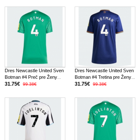
Dres Newcastle United Sven
Dres Newcastle United Sven
Botman #4 Preč pre Ženy
Botman #4 Tretina pre Ženy
2025-26 Krátky Rukáv
2025-26 Krátky Rukáv
31.75€
31.75€
99.38€
99.38€