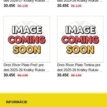
deti 2026-27 Krátky Rukáv (+
deti 2025-26 Krátky Rukáv (+
trenírky)
trenírky)
30.45€
30.45€
96.13€
96.13€
Dres River Plate Preč pre
Dres River Plate Tretina pre
deti 2025-26 Krátky Rukáv (+
deti 2025-26 Krátky Rukáv (+
trenírky)
trenírky)
30.45€
30.45€
96.13€
96.13€
INFORMÁCIE