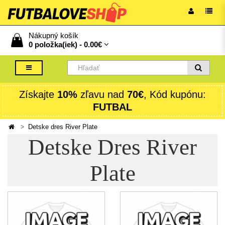
Nákupný košík
0 položka(iek) -
0.00€
Získajte
10%
zľavu nad
70€
, Kód kupónu:
FUTBAL
Detske dres River Plate
Detske Dres River
Plate