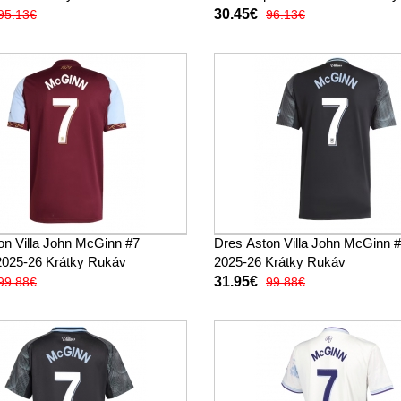
(+ trenírky)
30.45€
95.13€
96.13€
on Villa John McGinn #7
Dres Aston Villa John McGinn 
025-26 Krátky Rukáv
2025-26 Krátky Rukáv
31.95€
99.88€
99.88€