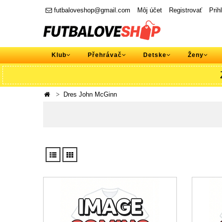
futbaloveshop@gmail.com
Môj účet
Registrovať
Prih
Klub
Přehrávač
Detske
Ženy
Dres John McGinn