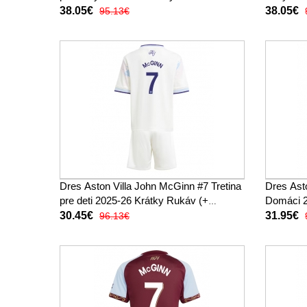
38.05€
38.05€
95.13€
Dres Aston Villa John McGinn #7 Tretina
Dres Ast
pre deti 2025-26 Krátky Rukáv (+
Domáci 2
trenírky)
30.45€
31.95€
96.13€