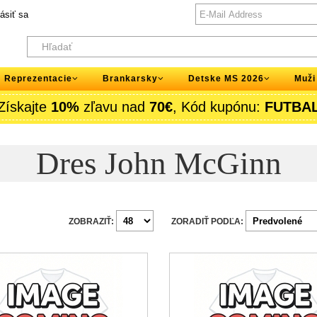
lásiť sa
Reprezentacie
Brankarsky
Detske MS 2026
Muži
Získajte
10%
zľavu nad
70€
, Kód kupónu:
FUTBA
Dres John McGinn
ZOBRAZIŤ:
ZORADIŤ PODĽA: