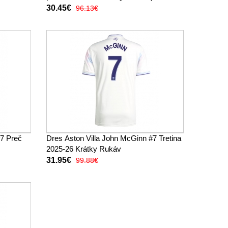
trenírky)
30.45€
96.13€
#7 Preč
Dres Aston Villa John McGinn #7 Tretina
2025-26 Krátky Rukáv
31.95€
99.88€