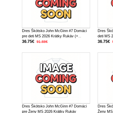
Dres Škótsko John McGinn #7 Domáci
Dres Škó
pre deti MS 2026 Krátky Rukáv (+
deti MS 2
trenírky)
36.75€
36.75€
91.88€
Dres Škótsko John McGinn #7 Domáci
Dres Škó
pre Ženy MS 2026 Krátky Rukáv
Ženy MS 