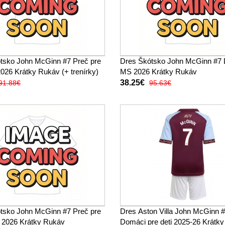
tsko John McGinn #7 Preč pre
Dres Škótsko John McGinn #7
026 Krátky Rukáv (+ trenírky)
MS 2026 Krátky Rukáv
38.25€
91.88€
95.63€
tsko John McGinn #7 Preč pre
Dres Aston Villa John McGinn 
2026 Krátky Rukáv
Domáci pre deti 2025-26 Krátk