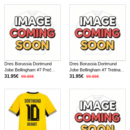
Dres Borussia Dortmund
Dres Borussia Dortmund
Jobe Bellingham #7 Preč
Jobe Bellingham #7 Tretina
2026-27 Krátky Rukáv
2026-27 Krátky Rukáv
31.95€
31.95€
99.88€
99.88€