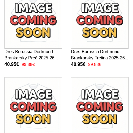
Dres Borussia Dortmund
Dres Borussia Dortmund
Brankarsky Preč 2025-26
Brankarsky Tretina 2025-26
Krátky Rukáv
Krátky Rukáv
40.95€
40.95€
99.88€
99.88€