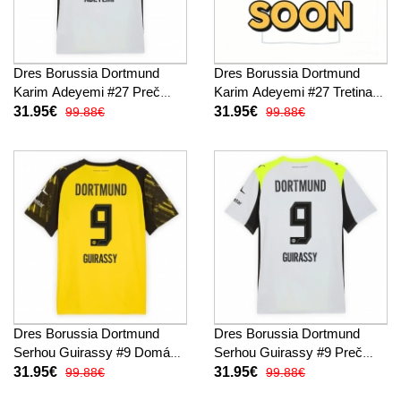
Dres Borussia Dortmund
Dres Borussia Dortmund
Karim Adeyemi #27 Preč
Karim Adeyemi #27 Tretina
2025-26 Krátky Rukáv
2025-26 Krátky Rukáv
31.95€
31.95€
99.88€
99.88€
Dres Borussia Dortmund
Dres Borussia Dortmund
Serhou Guirassy #9 Domáci
Serhou Guirassy #9 Preč
2025-26 Krátky Rukáv
2025-26 Krátky Rukáv
31.95€
31.95€
99.88€
99.88€