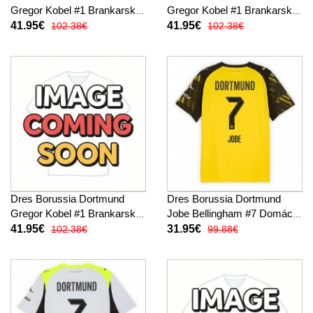
Gregor Kobel #1 Brankarsky
Gregor Kobel #1 Brankarsky
Domáci 2025-26 Dlhy Rukáv
Preč 2025-26 Dlhy Rukáv
41.95€
41.95€
102.38€
102.38€
Dres Borussia Dortmund
Dres Borussia Dortmund
Gregor Kobel #1 Brankarsky
Jobe Bellingham #7 Domáci
Tretina 2025-26 Dlhy Rukáv
2025-26 Krátky Rukáv
41.95€
31.95€
102.38€
99.88€