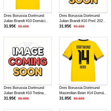
Dres Borussia Dortmund
Dres Borussia Dortmund
Julian Brandt #10 Domáci
Julian Brandt #10 Preč 2026-
2026-27 Krátky Rukáv
27 Krátky Rukáv
31.95€
31.95€
99.88€
99.88€
Dres Borussia Dortmund
Dres Borussia Dortmund
Julian Brandt #10 Tretina
Maximilian Beier #14 Domáci
2026-27 Krátky Rukáv
2026-27 Krátky Rukáv
31.95€
31.95€
99.88€
99.88€