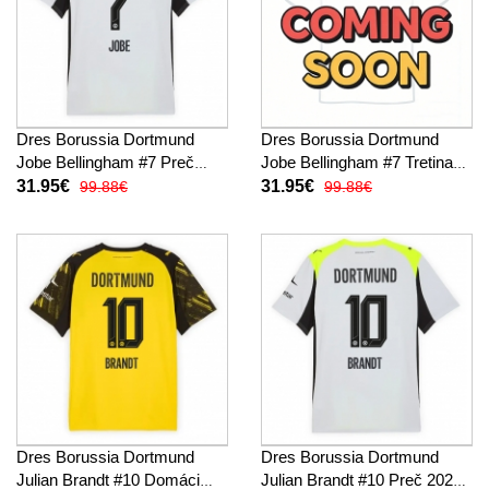
Dres Borussia Dortmund
Dres Borussia Dortmund
Jobe Bellingham #7 Preč
Jobe Bellingham #7 Tretina
2025-26 Krátky Rukáv
2025-26 Krátky Rukáv
31.95€
31.95€
99.88€
99.88€
Dres Borussia Dortmund
Dres Borussia Dortmund
Julian Brandt #10 Domáci
Julian Brandt #10 Preč 2025-