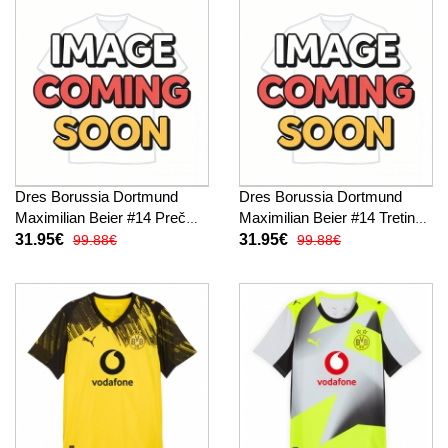
Dres Borussia Dortmund
Dres Borussia Dortmund
Maximilian Beier #14 Preč
Maximilian Beier #14 Tretina
2026-27 Krátky Rukáv
2026-27 Krátky Rukáv
31.95€
31.95€
99.88€
99.88€