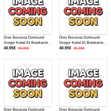
Dres Borussia Dortmund
Dres Borussia Dortmund
Gregor Kobel #1 Brankarsky
Gregor Kobel #1 Brankarsky
Preč 2025-26 Krátky Rukáv
Tretina 2025-26 Krátky
40.95€
40.95€
99.88€
99.88€
Rukáv
Dres Borussia Dortmund
Dres Borussia Dortmund