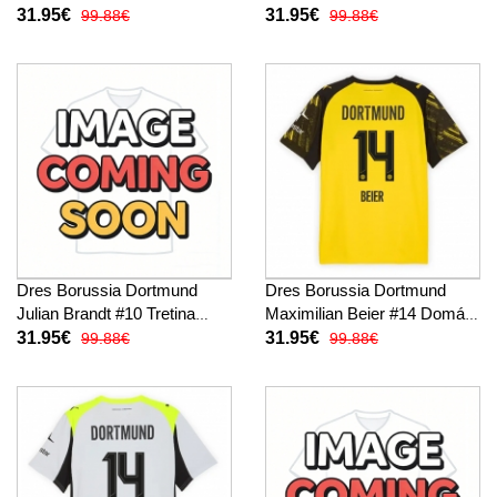
2025-26 Krátky Rukáv
26 Krátky Rukáv
31.95€
31.95€
99.88€
99.88€
Dres Borussia Dortmund
Dres Borussia Dortmund
Julian Brandt #10 Tretina
Maximilian Beier #14 Domáci
2025-26 Krátky Rukáv
2025-26 Krátky Rukáv
31.95€
31.95€
99.88€
99.88€