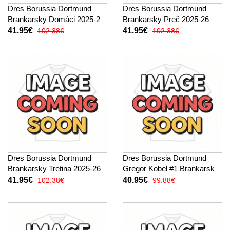
Dres Borussia Dortmund
Dres Borussia Dortmund
Brankarsky Domáci 2025-26
Brankarsky Preč 2025-26
Dlhy Rukáv
Dlhy Rukáv
41.95€
41.95€
102.38€
102.38€
Dres Borussia Dortmund
Dres Borussia Dortmund
Brankarsky Tretina 2025-26
Gregor Kobel #1 Brankarsky
Dlhy Rukáv
Domáci 2025-26 Krátky
41.95€
40.95€
102.38€
99.88€
Rukáv