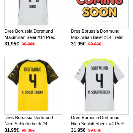
Dres Borussia Dortmund
Dres Borussia Dortmund
Maximilian Beier #14 Preč
Maximilian Beier #14 Tretina
2025-26 Krátky Rukáv
2025-26 Krátky Rukáv
31.95€
31.95€
99.88€
99.88€
Dres Borussia Dortmund
Dres Borussia Dortmund
Nico Schlotterbeck #4
Nico Schlotterbeck #4 Preč
Domáci 2025-26 Krátky
2025-26 Krátky Rukáv
31.95€
31.95€
99.88€
99.88€