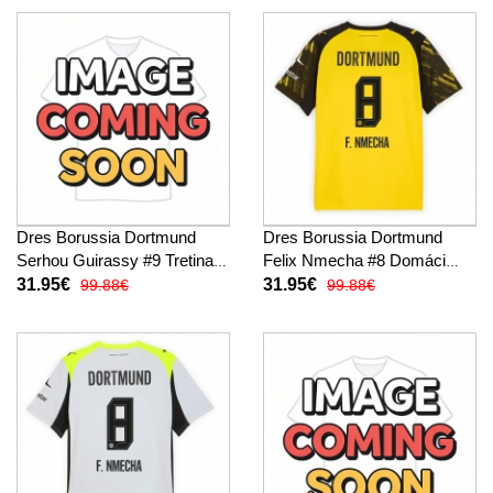
Dres Borussia Dortmund
Dres Borussia Dortmund
Serhou Guirassy #9 Tretina
Felix Nmecha #8 Domáci
2025-26 Krátky Rukáv
2025-26 Krátky Rukáv
31.95€
31.95€
99.88€
99.88€