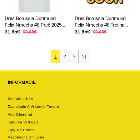
Dres Borussia Dortmund
Dres Borussia Dortmund
Felix Nmecha #8 Preč 2025-
Felix Nmecha #8 Tretina
26 Krátky Rukáv
2025-26 Krátky Rukáv
31.95€
31.95€
99.88€
99.88€
1
2
>
>|
INFORMÁCIE
Kontaktuj Nás
Zasielanie A Vrátenie Tovaru
Ako Objednať
Tabuľka Veľkostí
Tipy Na Pranie
Všeobecné Zmluvné