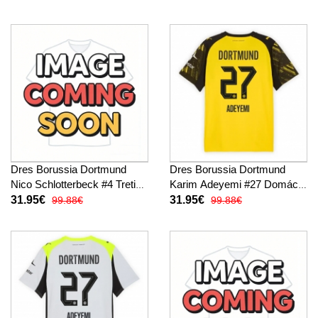
Rukáv
Dres Borussia Dortmund
Dres Borussia Dortmund
Nico Schlotterbeck #4 Tretina
Karim Adeyemi #27 Domáci
2025-26 Krátky Rukáv
2025-26 Krátky Rukáv
31.95€
31.95€
99.88€
99.88€