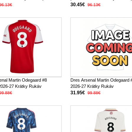
trenírky)
30.45€
96.13€
96.13€
enal Martin Odegaard #8
Dres Arsenal Martin Odegaard 
026-27 Krátky Rukáv
2026-27 Krátky Rukáv
31.95€
99.88€
99.88€