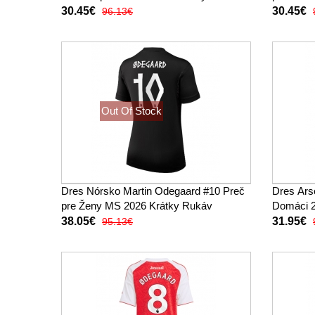
(+ trenírky)
trenírky)
30.45€
30.45€
96.13€
Out Of Stock
Dres Nórsko Martin Odegaard #10 Preč
Dres Ars
pre Ženy MS 2026 Krátky Rukáv
Domáci 2
38.05€
31.95€
95.13€