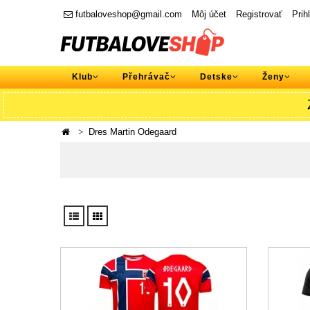
futbaloveshop@gmail.com
Môj účet
Registrovať
Prih
Klub
Přehrávač
Detske
Ženy
Dres Martin Odegaard