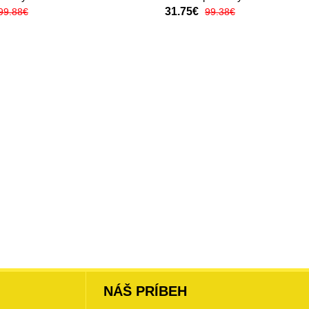
31.75€
99.88€
99.38€
NÁŠ PRÍBEH