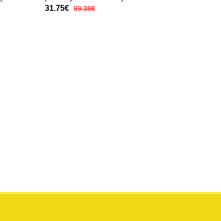
31.75€
99.38€