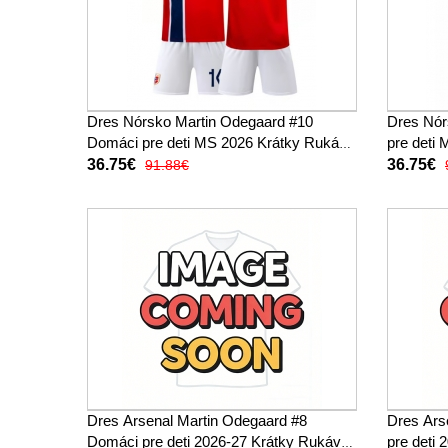
Dres Nórsko Martin Odegaard #10
Dres Nór
Domáci pre deti MS 2026 Krátky Rukáv
pre deti
(+ trenírky)
trenírky)
36.75€
36.75€
91.88€
Dres Arsenal Martin Odegaard #8
Dres Ars
Domáci pre deti 2026-27 Krátky Rukáv
pre deti