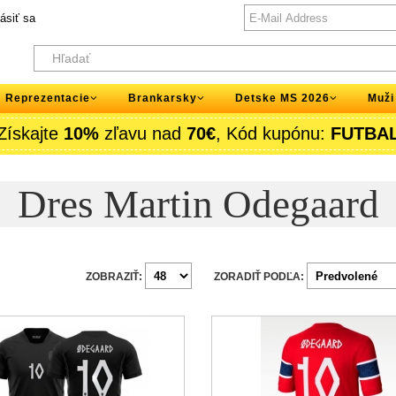
lásiť sa
Reprezentacie
Brankarsky
Detske MS 2026
Muži
Získajte
10%
zľavu nad
70€
, Kód kupónu:
FUTBA
Dres Martin Odegaard
ZOBRAZIŤ:
ZORADIŤ PODĽA: