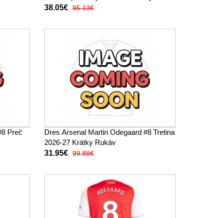
38.05€
95.13€
#8 Preč
Dres Arsenal Martin Odegaard #8 Tretina
2026-27 Krátky Rukáv
31.95€
99.88€