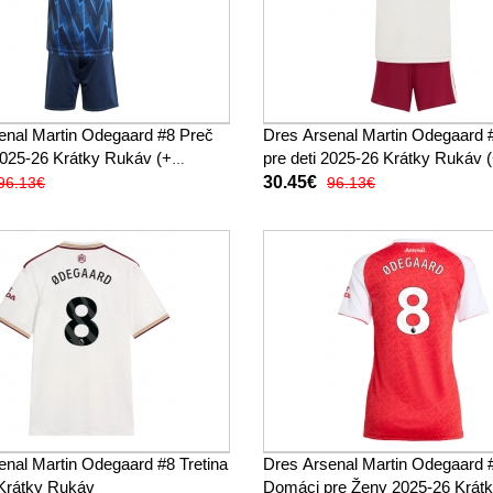
enal Martin Odegaard #8 Preč
Dres Arsenal Martin Odegaard #
 2025-26 Krátky Rukáv (+
pre deti 2025-26 Krátky Rukáv 
trenírky)
30.45€
96.13€
96.13€
enal Martin Odegaard #8 Tretina
Dres Arsenal Martin Odegaard 
Krátky Rukáv
Domáci pre Ženy 2025-26 Krát