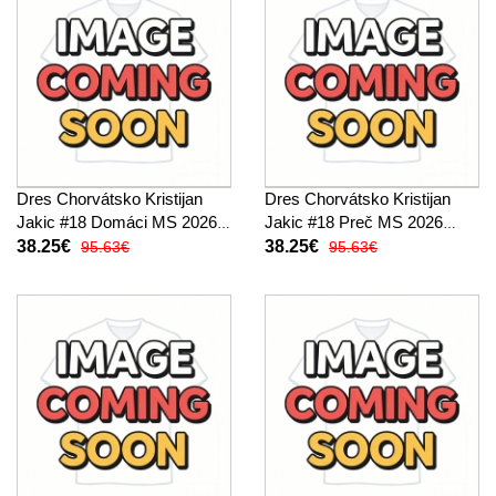
Dres Chorvátsko Kristijan
Dres Chorvátsko Kristijan
Jakic #18 Domáci MS 2026
Jakic #18 Preč MS 2026
Krátky Rukáv
Krátky Rukáv
38.25€
38.25€
95.63€
95.63€