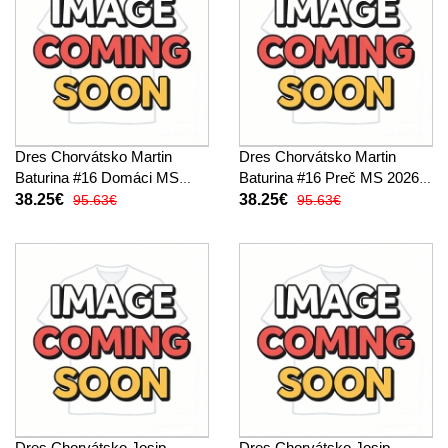
Dres Chorvátsko Martin
Dres Chorvátsko Martin
Baturina #16 Domáci MS
Baturina #16 Preč MS 2026
2026 Krátky Rukáv
Krátky Rukáv
38.25€
38.25€
95.63€
95.63€
Dres Chorvátsko Josip
Dres Chorvátsko Josip