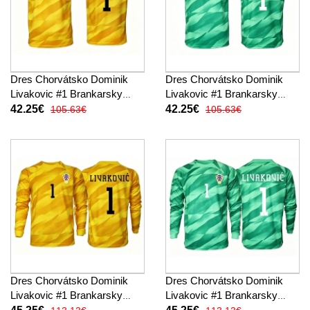
Dres Chorvátsko Dominik
Dres Chorvátsko Dominik
Livakovic #1 Brankarsky
Livakovic #1 Brankarsky
Domáci MS 2026 Krátky
Preč MS 2026 Krátky Rukáv
42.25€
42.25€
105.63€
105.63€
Rukáv
Dres Chorvátsko Dominik
Dres Chorvátsko Dominik
Livakovic #1 Brankarsky
Livakovic #1 Brankarsky
Domáci MS 2026 Dlhy
Preč MS 2026 Dlhy Rukáv