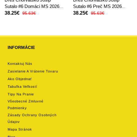
Sutalo #6 Domáci MS 2026
Sutalo #6 Preč MS 2026
Krátky Rukáv
Krátky Rukáv
38.25€
38.25€
95.63€
95.63€
INFORMÁCIE
Kontaktuj Nás
Zasielanie A Vrátenie Tovaru
Ako Objednať
Tabuľka Veľkostí
Tipy Na Pranie
Všeobecné Zmluvné
Podmienky
Zásady Ochrany Osobných
Údajov
Mapa Stránok