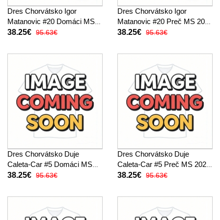
Dres Chorvátsko Igor
Dres Chorvátsko Igor
Matanovic #20 Domáci MS
Matanovic #20 Preč MS 2026
2026 Krátky Rukáv
Krátky Rukáv
38.25€
38.25€
95.63€
95.63€
Dres Chorvátsko Duje
Dres Chorvátsko Duje
Caleta-Car #5 Domáci MS
Caleta-Car #5 Preč MS 2026
2026 Krátky Rukáv
Krátky Rukáv
38.25€
38.25€
95.63€
95.63€