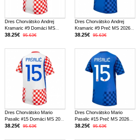
Dres Chorvátsko Andrej
Dres Chorvátsko Andrej
Kramaric #9 Domáci MS
Kramaric #9 Preč MS 2026
2026 Krátky Rukáv
Krátky Rukáv
38.25€
38.25€
95.63€
95.63€
Dres Chorvátsko Mario
Dres Chorvátsko Mario
Pasalic #15 Domáci MS 2026
Pasalic #15 Preč MS 2026
Krátky Rukáv
Krátky Rukáv
38.25€
38.25€
95.63€
95.63€