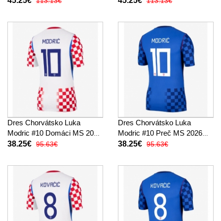
45.25€
45.25€
113.13€
113.13€
Rukáv
Dres Chorvátsko Luka
Dres Chorvátsko Luka
Modric #10 Domáci MS 2026
Modric #10 Preč MS 2026
Krátky Rukáv
Krátky Rukáv
38.25€
38.25€
95.63€
95.63€