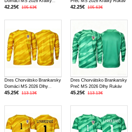
Domáci MS 2026 Krátky
Preč MS 2026 Krátky Rukáv
Rukáv
42.25€
42.25€
105.63€
105.63€
Dres Chorvátsko Brankarsky
Dres Chorvátsko Brankarsky
Domáci MS 2026 Dlhy
Preč MS 2026 Dlhy Rukáv
Rukáv
45.25€
45.25€
113.13€
113.13€