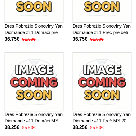
Dres Pobrežie Slonoviny Yan
Dres Pobrežie Slonoviny Yan
Diomande #11 Domáci pre
Diomande #11 Preč pre deti
deti MS 2026 Krátky Rukáv
MS 2026 Krátky Rukáv (+
36.75€
36.75€
91.88€
91.88€
(+ trenírky)
trenírky)
Dres Pobrežie Slonoviny Yan
Dres Pobrežie Slonoviny Yan
Diomande #11 Domáci MS
Diomande #11 Preč MS 2026
2026 Krátky Rukáv
Krátky Rukáv
38.25€
38.25€
95.63€
95.63€