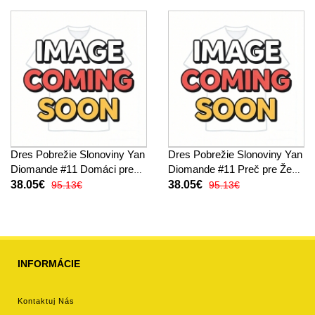
Dres Pobrežie Slonoviny Yan
Dres Pobrežie Slonoviny Yan
Diomande #11 Domáci pre
Diomande #11 Preč pre Ženy
Ženy MS 2026 Krátky Rukáv
MS 2026 Krátky Rukáv
38.05€
38.05€
95.13€
95.13€
INFORMÁCIE
Kontaktuj Nás