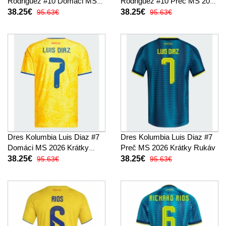
Rodriguez #10 Domáci MS
Rodriguez #10 Preč MS 2026
2026 Krátky Rukáv
Krátky Rukáv
38.25€
38.25€
95.63€
95.63€
Dres Kolumbia Luis Diaz #7
Dres Kolumbia Luis Diaz #7
Domáci MS 2026 Krátky
Preč MS 2026 Krátky Rukáv
Rukáv
38.25€
38.25€
95.63€
95.63€