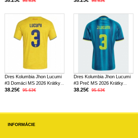
38.25€
38.25€
95.63€
95.63€
Dres Kolumbia Jhon Lucumi
Dres Kolumbia Jhon Lucumi
#3 Domáci MS 2026 Krátky
#3 Preč MS 2026 Krátky
Rukáv
Rukáv
38.25€
38.25€
95.63€
95.63€
INFORMÁCIE