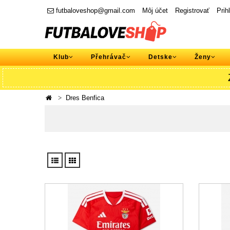
futbaloveshop@gmail.com
Môj účet
Registrovať
Prih
Klub
Přehrávač
Detske
Ženy
Dres Benfica