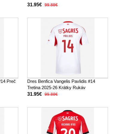
31.95€
99.88€
#14 Preč
Dres Benfica Vangelis Pavlidis #14
Tretina 2025-26 Krátky Rukáv
31.95€
99.88€