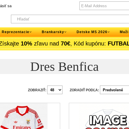
lásiť sa
Reprezentacie
Brankarsky
Detske MS 2026
Muži
Získajte
10%
zľavu nad
70€
, Kód kupónu:
FUTBA
Dres Benfica
ZOBRAZIŤ:
ZORADIŤ PODĽA: