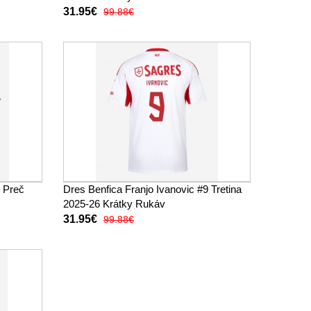
31.95€
99.88€
9 Preč
Dres Benfica Franjo Ivanovic #9 Tretina
2025-26 Krátky Rukáv
31.95€
99.88€