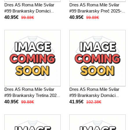
Dres AS Roma Mile Svilar
Dres AS Roma Mile Svilar
#99 Brankarsky Domáci
#99 Brankarsky Preč 2025-
2025-26 Krátky Rukáv
26 Krátky Rukáv
40.95€
40.95€
99.88€
99.88€
Dres AS Roma Mile Svilar
Dres AS Roma Mile Svilar
#99 Brankarsky Tretina 2025-
#99 Brankarsky Domáci
26 Krátky Rukáv
2025-26 Dlhy Rukáv
40.95€
41.95€
99.88€
102.38€