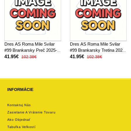
Dres AS Roma Mile Svilar
Dres AS Roma Mile Svilar
#99 Brankarsky Preč 2025-
#99 Brankarsky Tretina 2025-
26 Dlhy Rukáv
26 Dlhy Rukáv
41.95€
41.95€
102.38€
102.38€
INFORMÁCIE
Kontaktuj Nás
Zasielanie A Vrátenie Tovaru
Ako Objednať
Tabuľka Veľkostí