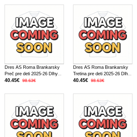
Dres AS Roma Brankarsky
Dres AS Roma Brankarsky
Preč pre deti 2025-26 Dlhy
Tretina pre deti 2025-26 Dlhy
Rukáv (+ trenírky)
Rukáv (+ trenírky)
40.45€
40.45€
98.63€
98.63€