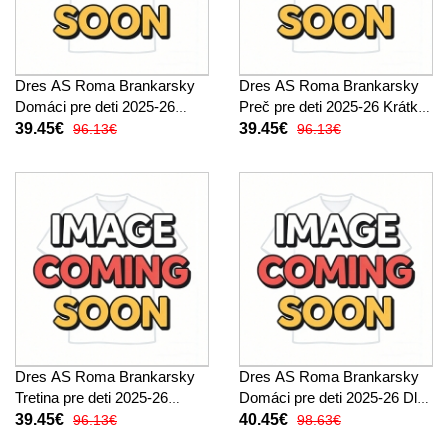
Dres AS Roma Brankarsky
Dres AS Roma Brankarsky
Domáci pre deti 2025-26
Preč pre deti 2025-26 Krátky
Krátky Rukáv (+ trenírky)
Rukáv (+ trenírky)
39.45€
39.45€
96.13€
96.13€
Dres AS Roma Brankarsky
Dres AS Roma Brankarsky
Tretina pre deti 2025-26
Domáci pre deti 2025-26 Dlhy
Krátky Rukáv (+ trenírky)
Rukáv (+ trenírky)
39.45€
40.45€
96.13€
98.63€