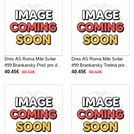
Dres AS Roma Mile Svilar
Dres AS Roma Mile Svilar
#99 Brankarsky Preč pre deti
#99 Brankarsky Tretina pre
2025-26 Dlhy Rukáv (+
deti 2025-26 Dlhy Rukáv (+
40.45€
40.45€
98.63€
98.63€
trenírky)
trenírky)