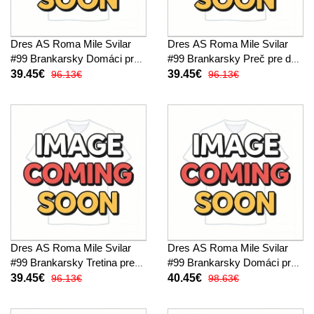
Dres AS Roma Mile Svilar
Dres AS Roma Mile Svilar
#99 Brankarsky Domáci pre
#99 Brankarsky Preč pre deti
deti 2025-26 Krátky Rukáv (+
2025-26 Krátky Rukáv (+
39.45€
39.45€
96.13€
96.13€
trenírky)
trenírky)
Dres AS Roma Mile Svilar
Dres AS Roma Mile Svilar
#99 Brankarsky Tretina pre
#99 Brankarsky Domáci pre
deti 2025-26 Krátky Rukáv (+
deti 2025-26 Dlhy Rukáv (+
39.45€
40.45€
96.13€
98.63€
trenírky)
trenírky)