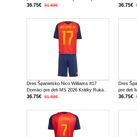
trenírky)
36.75€
36.75€
91.88€
Dres Španielsko Nico Williams #17
Dres Špa
Domáci pre deti MS 2026 Krátky Rukáv
pre deti
(+ trenírky)
trenírky)
36.75€
36.75€
91.88€