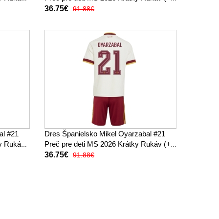
trenírky)
36.75€
91.88€
al #21
Dres Španielsko Mikel Oyarzabal #21
ky Rukáv
Preč pre deti MS 2026 Krátky Rukáv (+
trenírky)
36.75€
91.88€