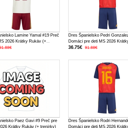
nielsko Lamine Yamal #19 Preč
Dres Španielsko Pedri Gonzale
 MS 2026 Krátky Rukáv (+
Domáci pre deti MS 2026 Krát
(+ trenírky)
36.75€
91.88€
91.88€
nielsko Paez Gavi #9 Preč pre
Dres Španielsko Rodri Hernand
026 Krátky Rukáv (+ trenírky)
Domáci pre deti MS 2026 Krát