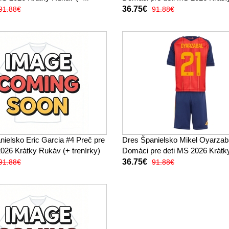
(+ trenírky)
36.75€
91.88€
91.88€
nielsko Eric Garcia #4 Preč pre
Dres Španielsko Mikel Oyarzab
026 Krátky Rukáv (+ trenírky)
Domáci pre deti MS 2026 Krát
(+ trenírky)
36.75€
91.88€
91.88€