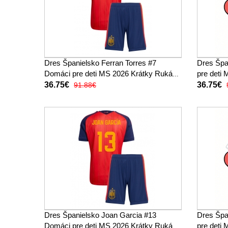
Dres Španielsko Ferran Torres #7
Dres Špa
Domáci pre deti MS 2026 Krátky Rukáv
pre deti
(+ trenírky)
trenírky)
36.75€
36.75€
91.88€
Dres Španielsko Joan Garcia #13
Dres Špa
Domáci pre deti MS 2026 Krátky Rukáv
pre deti