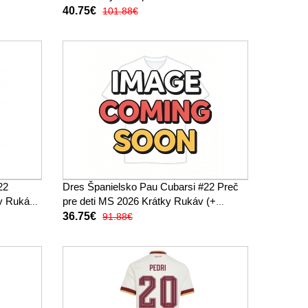
Krátky Rukáv (+ trenírky)
40.75€
101.88€
22
Dres Španielsko Pau Cubarsi #22 Preč
ky Rukáv
pre deti MS 2026 Krátky Rukáv (+
trenírky)
36.75€
91.88€