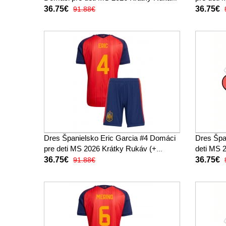
(+ trenírky)
trenírky)
36.75€
36.75€
91.88€
Dres Španielsko Eric Garcia #4 Domáci
Dres Špa
pre deti MS 2026 Krátky Rukáv (+
deti MS 2
trenírky)
36.75€
36.75€
91.88€