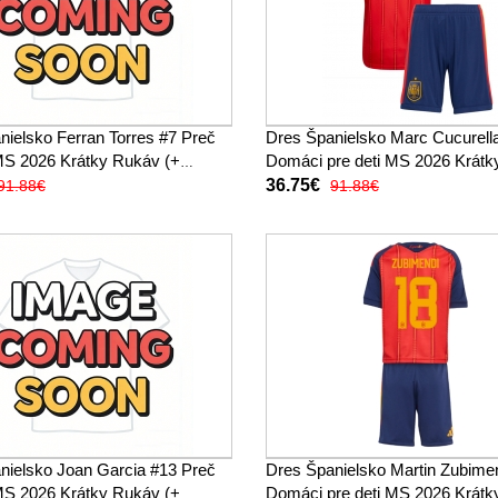
nielsko Ferran Torres #7 Preč
Dres Španielsko Marc Cucurell
 MS 2026 Krátky Rukáv (+
Domáci pre deti MS 2026 Krát
(+ trenírky)
36.75€
91.88€
91.88€
nielsko Joan Garcia #13 Preč
Dres Španielsko Martin Zubime
 MS 2026 Krátky Rukáv (+
Domáci pre deti MS 2026 Krát