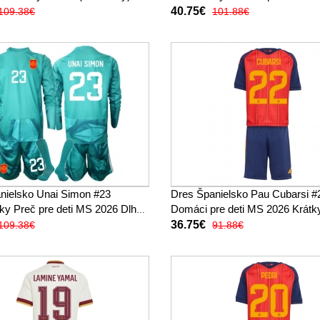
Krátky Rukáv (+ trenírky)
40.75€
109.38€
101.88€
nielsko Unai Simon #23
Dres Španielsko Pau Cubarsi #
ky Preč pre deti MS 2026 Dlhy
Domáci pre deti MS 2026 Krát
trenírky)
(+ trenírky)
36.75€
109.38€
91.88€