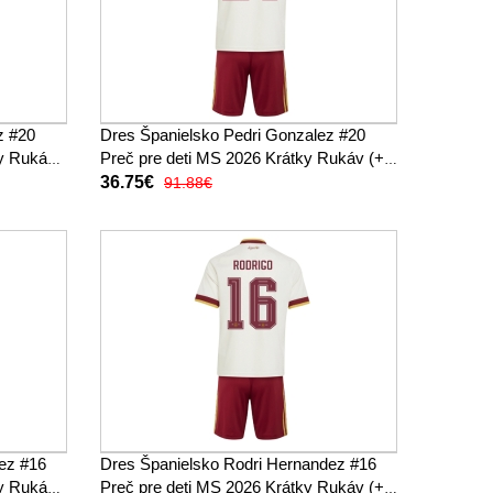
z #20
Dres Španielsko Pedri Gonzalez #20
ky Rukáv
Preč pre deti MS 2026 Krátky Rukáv (+
trenírky)
36.75€
91.88€
ez #16
Dres Španielsko Rodri Hernandez #16
ky Rukáv
Preč pre deti MS 2026 Krátky Rukáv (+