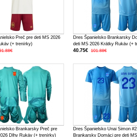
nielsko Preč pre deti MS 2026
Dres Španielsko Brankarsky D
káv (+ trenírky)
deti MS 2026 Krátky Rukáv (+ t
40.75€
91.88€
101.88€
nielsko Brankarsky Preč pre
Dres Španielsko Unai Simon #2
026 Dlhy Rukáv (+ trenírky)
Brankarsky Domáci pre deti M