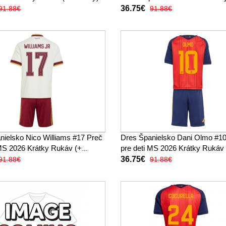
(+ trenírky)
36.75€
91.88€
91.88€
nielsko Nico Williams #17 Preč
Dres Španielsko Dani Olmo #1
 MS 2026 Krátky Rukáv (+
pre deti MS 2026 Krátky Rukáv
trenírky)
36.75€
91.88€
91.88€