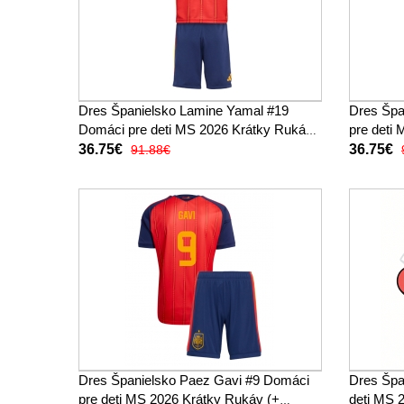
Dres Španielsko Lamine Yamal #19
Dres Špa
Domáci pre deti MS 2026 Krátky Rukáv
pre deti
(+ trenírky)
trenírky)
36.75€
36.75€
91.88€
Dres Španielsko Paez Gavi #9 Domáci
Dres Špa
pre deti MS 2026 Krátky Rukáv (+
deti MS 2