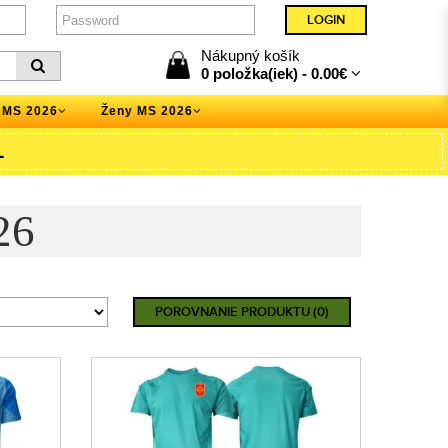
Nákupný košík
0 položka(iek) -
0.00€
 MS 2026
Ženy MS 2026
L
26
POROVNANIE PRODUKTU (0)