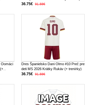
trenírky)
36.75€
91.88€
0 Domáci
Dres Španielsko Dani Olmo #10 Preč pre
 (+
deti MS 2026 Krátky Rukáv (+ trenírky)
36.75€
91.88€