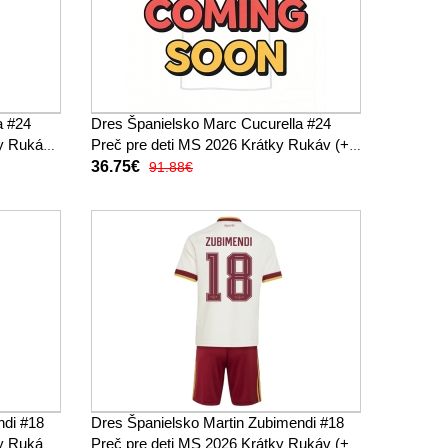
a #24
Dres Španielsko Marc Cucurella #24
ky Rukáv
Preč pre deti MS 2026 Krátky Rukáv (+
trenírky)
36.75€
91.88€
ndi #18
Dres Španielsko Martin Zubimendi #18
ky Rukáv
Preč pre deti MS 2026 Krátky Rukáv (+