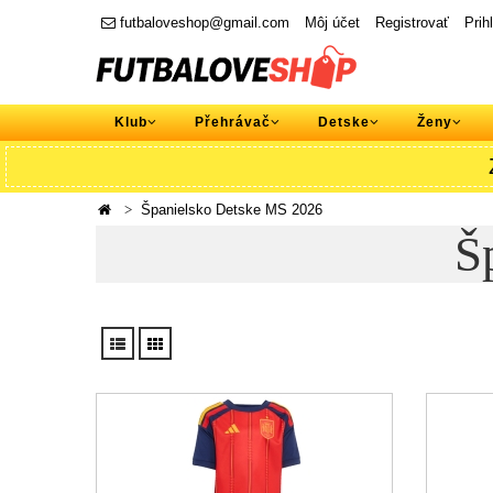
futbaloveshop@gmail.com
Môj účet
Registrovať
Prih
Klub
Přehrávač
Detske
Ženy
Španielsko Detske MS 2026
Š