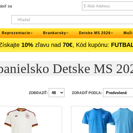
lásiť sa
Reprezentacie
Brankarsky
Detske MS 2026
Muži
Získajte
10%
zľavu nad
70€
, Kód kupónu:
FUTBA
panielsko Detske MS 20
ZOBRAZIŤ:
ZORADIŤ PODĽA: