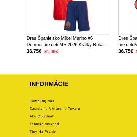
Dres Španielsko Mikel Merino #6
Dres Špa
Domáci pre deti MS 2026 Krátky Rukáv
pre deti
(+ trenírky)
trenírky)
36.75€
36.75€
91.88€
INFORMÁCIE
Kontaktuj Nás
Zasielanie A Vrátenie Tovaru
Ako Objednať
Tabuľka Veľkostí
Tipy Na Pranie