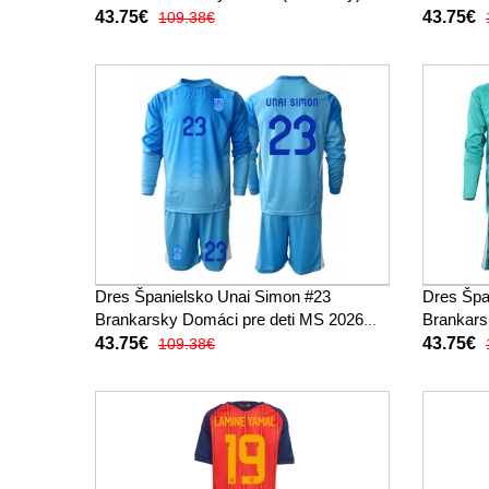
43.75€
43.75€
109.38€
Dres Španielsko Unai Simon #23
Dres Špa
Brankarsky Domáci pre deti MS 2026
Brankars
Dlhy Rukáv (+ trenírky)
Rukáv (+ 
43.75€
43.75€
109.38€