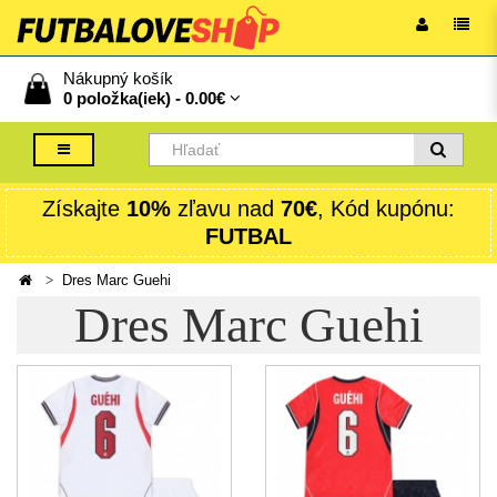
Nákupný košík
0 položka(iek) -
0.00€
Získajte
10%
zľavu nad
70€
, Kód kupónu:
FUTBAL
Dres Marc Guehi
Dres Marc Guehi