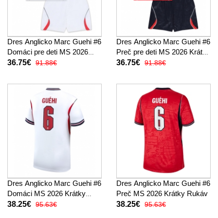
Dres Anglicko Marc Guehi #6
Dres Anglicko Marc Guehi #6
Domáci pre deti MS 2026
Preč pre deti MS 2026 Krátky
Krátky Rukáv (+ trenírky)
Rukáv (+ trenírky)
36.75€
36.75€
91.88€
91.88€
Dres Anglicko Marc Guehi #6
Dres Anglicko Marc Guehi #6
Domáci MS 2026 Krátky
Preč MS 2026 Krátky Rukáv
Rukáv
38.25€
38.25€
95.63€
95.63€