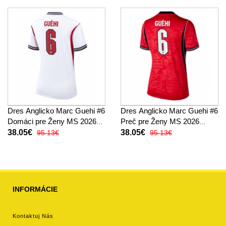
Dres Anglicko Marc Guehi #6
Dres Anglicko Marc Guehi #6
Domáci pre Ženy MS 2026
Preč pre Ženy MS 2026
Krátky Rukáv
Krátky Rukáv
38.05€
38.05€
95.13€
95.13€
INFORMÁCIE
Kontaktuj Nás