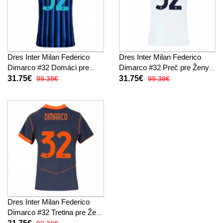
Dres Inter Milan Federico
Dres Inter Milan Federico
Dimarco #32 Domáci pre
Dimarco #32 Preč pre Ženy
Ženy 2025-26 Krátky Rukáv
2025-26 Krátky Rukáv
31.75€
31.75€
99.38€
99.38€
Dres Inter Milan Federico
Dimarco #32 Tretina pre Ženy
2025-26 Krátky Rukáv