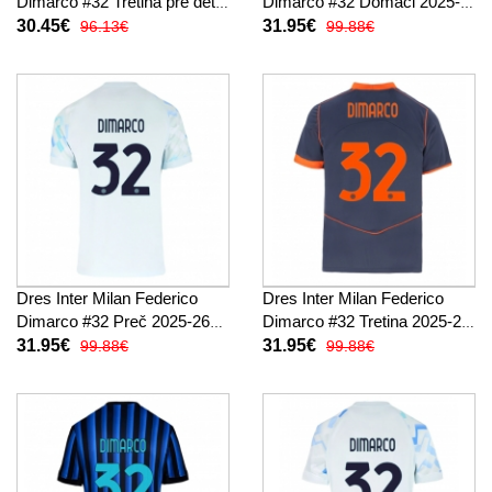
Dimarco #32 Tretina pre deti
Dimarco #32 Domáci 2025-
2025-26 Krátky Rukáv (+
26 Krátky Rukáv
30.45€
31.95€
96.13€
99.88€
trenírky)
Dres Inter Milan Federico
Dres Inter Milan Federico
Dimarco #32 Preč 2025-26
Dimarco #32 Tretina 2025-26
Krátky Rukáv
Krátky Rukáv
31.95€
31.95€
99.88€
99.88€