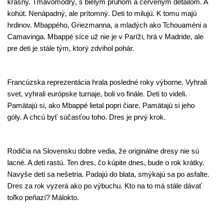
krásny. Tmavomodrý, s bielym pruhom a červeným detailom. A
kohút. Nenápadný, ale prítomný. Deti to milujú. K tomu majú
hrdinov. Mbappého, Griezmanna, a mladých ako Tchouaméni a
Camavinga. Mbappé síce už nie je v Paríži, hrá v Madride, ale
pre deti je stále tým, ktorý zdvihol pohár.
Francúzska reprezentácia hrala posledné roky výborne. Vyhrali
svet, vyhrali európske turnaje, boli vo finále. Deti to videli.
Pamätajú si, ako Mbappé lietal popri čiare. Pamätajú si jeho
góly. A chcú byť súčasťou toho. Dres je prvý krok.
Rodičia na Slovensku dobre vedia, že originálne dresy nie sú
lacné. A deti rastú. Ten dres, čo kúpite dnes, bude o rok krátky.
Navyše deti sa nešetria. Padajú do blata, smýkajú sa po asfalte.
Dres za rok vyzerá ako po výbuchu. Kto na to má stále dávať
toľko peňazí? Málokto.