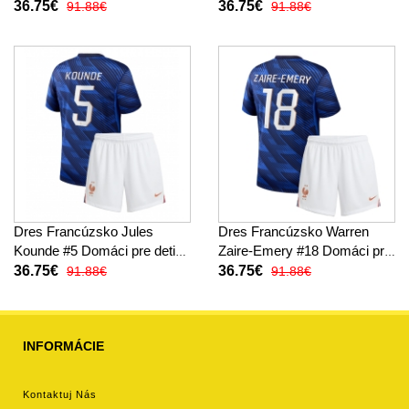
MS 2026 Krátky Rukáv (+
MS 2026 Krátky Rukáv (+
36.75€
36.75€
91.88€
91.88€
trenírky)
trenírky)
Dres Francúzsko Jules
Dres Francúzsko Warren
Kounde #5 Domáci pre deti
Zaire-Emery #18 Domáci pre
MS 2026 Krátky Rukáv (+
deti MS 2026 Krátky Rukáv
36.75€
36.75€
91.88€
91.88€
trenírky)
(+ trenírky)
INFORMÁCIE
Kontaktuj Nás