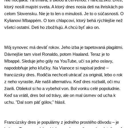
ktorý nosili majstri sveta. A ktorý dnes nosia deti na ihriskách po
celom Slovensku. Nie je to len o minulosti. Je to o súčasnosti. O
Kylianovi Mbappém. O tom chlapcovi, ktorý behá rýchlejšie než
všetci ostatní. Deti ho zbožňujú. A chcú byť ako on.
Môj synovec má deväť rokov. Jeho izba je tapetovaná plagátmi.
Dávnejšie tam visel Ronaldo, potom Haaland. Teraz je to
Mbappé. Sleduje jeho góly na YouTube, učí sa jeho oslavy,
napodobňuje jeho kľučky. Na Vianoce si napísal jediné –
francúzsky dres. Rodičia nechceli utrácať za originál, lebo o rok
z neho vyrastie. Ale našli alternatívu. Keď dres rozbalil, oči mu
žiarili. Obliekol si ho a vybehol von. Bol vonku celé popoludnie.
Keď sa vrátil, dres bol od trávy, ale on mal úsmev od ucha k
uchu. "Dal som päť gólov," hlásil.
Francúzsky dres je populárny z jedného prostého dôvodu – je