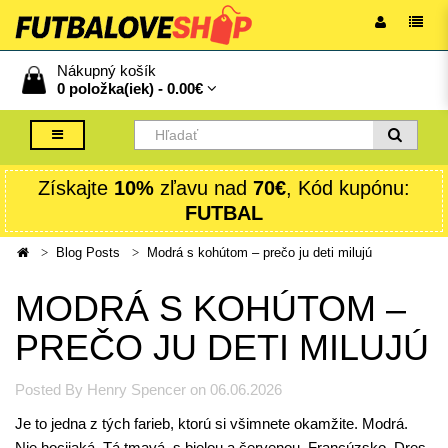
Nákupný košík
0 položka(iek) -
0.00€
Získajte
10%
zľavu nad
70€
, Kód kupónu:
FUTBAL
Blog Posts
Modrá s kohútom – prečo ju deti milujú
MODRÁ S KOHÚTOM –
PREČO JU DETI MILUJÚ
Posted By Henry Spencer on 06.06.2026
Je to jedna z tých farieb, ktorú si všimnete okamžite. Modrá.
Nie hocijaká. Tá tmavá, s bielou a červenou. Francúzsko. Dres,