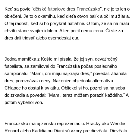
Keď sa povie "
dětské futbalove dres Francúzsko
", nie je to len o
oblečení. Je to o okamihu, keď dieťa otvorí balík a oči mu žiaria.
O tej radosti, keď si ho prvýkrát natiahne. O tom, že sa na malú
chvíľu stane svojím idolom. A ten pocit nemá cenu. Či ste za
dres dali tridsať alebo osemdesiat eur.
Jedna mamička z Košíc mi písala, že jej syn, deväťročný
futbalista, sa zamiloval do Francúzska počas posledného
šampionátu. "Mami, oni majú najkrajší dres," povedal. Zháňala
dres, porovnávala ceny. Nakoniec objednala alternatívu.
Chlapec ho dostal k sviatku. Obliekol si ho, pozrel sa na seba
do zrkadla a povedal: "Mami, teraz môžem poraziť každého." A
potom vybehol von.
Francúzsko má aj ženskú reprezentáciu. Hráčky ako Wendie
Renard alebo Kadidiatou Diani sú vzory pre dievčatá. Dievčatá