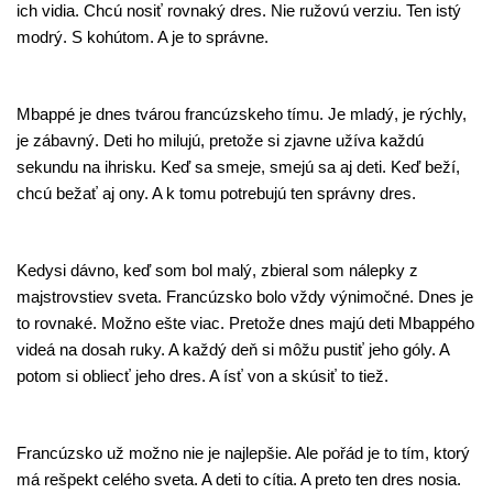
ich vidia. Chcú nosiť rovnaký dres. Nie ružovú verziu. Ten istý
modrý. S kohútom. A je to správne.
Mbappé je dnes tvárou francúzskeho tímu. Je mladý, je rýchly,
je zábavný. Deti ho milujú, pretože si zjavne užíva každú
sekundu na ihrisku. Keď sa smeje, smejú sa aj deti. Keď beží,
chcú bežať aj ony. A k tomu potrebujú ten správny dres.
Kedysi dávno, keď som bol malý, zbieral som nálepky z
majstrovstiev sveta. Francúzsko bolo vždy výnimočné. Dnes je
to rovnaké. Možno ešte viac. Pretože dnes majú deti Mbappého
videá na dosah ruky. A každý deň si môžu pustiť jeho góly. A
potom si obliecť jeho dres. A ísť von a skúsiť to tiež.
Francúzsko už možno nie je najlepšie. Ale pořád je to tím, ktorý
má rešpekt celého sveta. A deti to cítia. A preto ten dres nosia.