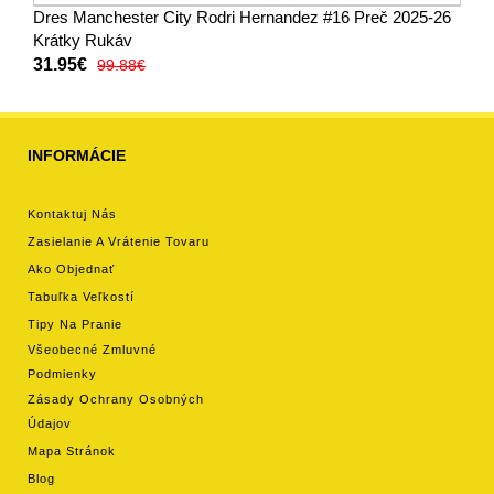
Dres Manchester City Rodri Hernandez #16 Preč 2025-26
Krátky Rukáv
31.95€
99.88€
INFORMÁCIE
Kontaktuj Nás
Zasielanie A Vrátenie Tovaru
Ako Objednať
Tabuľka Veľkostí
Tipy Na Pranie
Všeobecné Zmluvné
Podmienky
Zásady Ochrany Osobných
Údajov
Mapa Stránok
Blog